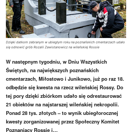
Dzięki datkom zebranym w ubiegłym roku na poznańskich cmentarzach udało
się odnowić grób Rozalii Zawistanowicz na wileńskiej Rossie
W następnym tygodniu, w Dniu Wszystkich
Świętych, na największych poznańskich
cmentarzach, Miłostowo i Junikowo, już po raz 18.
odbędzie się kwesta na rzecz wileńskiej Rossy. Do
tej pory dzięki zbiórkom udało się odrestaurować
21 obiektów na najstarszej wileńskiej nekropolii.
Ponad 28 tys. złotych – to wynik ubiegłorocznej
kwesty zorganizowanej przez Społeczny Komitet
Poznaniacy Rossie i…