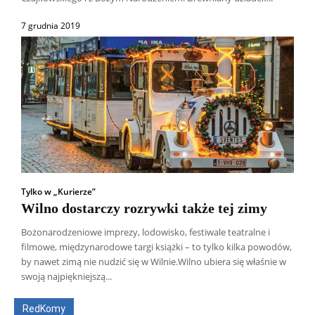
7 grudnia 2019
Tylko w „Kurierze”
Wilno dostarczy rozrywki także tej zimy
Bożonarodzeniowe imprezy, lodowisko, festiwale teatralne i
filmowe, międzynarodowe targi książki – to tylko kilka powodów,
Wszyscy
Aleksander Borowik
Antoni Radczenko
by nawet zimą nie nudzić się w Wilnie.Wilno ubiera się właśnie w
Artur Płokszto
Grzegorz Górny
swoją najpiękniejszą...
ks. Jarosław Wąsowicz SDB
Piotr Hlebowicz
Rajmund Klonowski
Robert Mickiewicz
Tomasz Snarski
RedKomy
Więcej