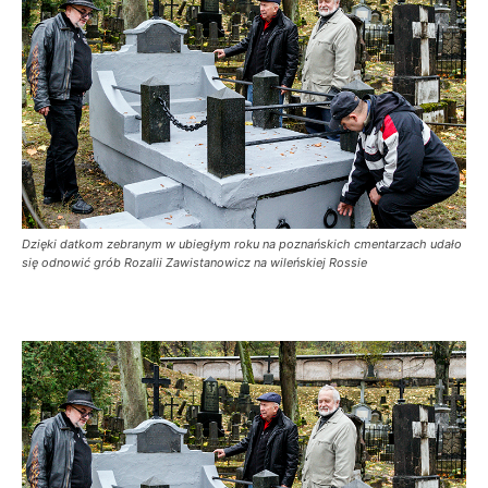
Dzięki datkom zebranym w ubiegłym roku na poznańskich cmentarzach udało
się odnowić grób Rozalii Zawistanowicz na wileńskiej Rossie