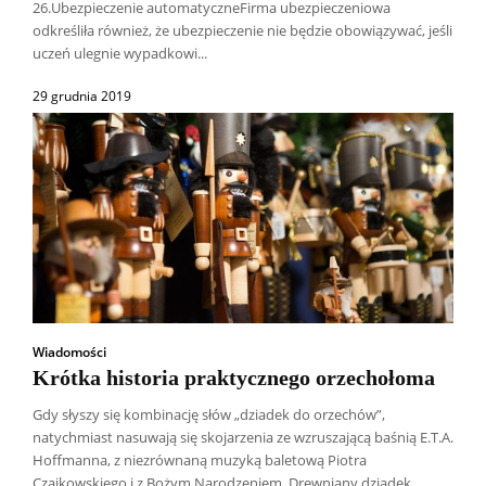
26.Ubezpieczenie automatyczneFirma ubezpieczeniowa
odkreśliła również, że ubezpieczenie nie będzie obowiązywać, jeśli
uczeń ulegnie wypadkowi...
29 grudnia 2019
Wiadomości
Krótka historia praktycznego orzechołoma
Gdy słyszy się kombinację słów „dziadek do orzechów”,
natychmiast nasuwają się skojarzenia ze wzruszającą baśnią E.T.A.
Hoffmanna, z niezrównaną muzyką baletową Piotra
Czajkowskiego i z Bożym Narodzeniem. Drewniany dziadek...