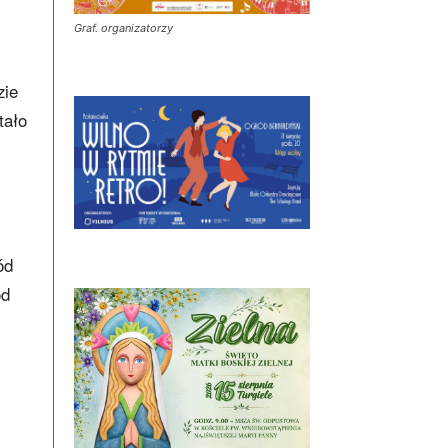
i
Graf. organizatorzy
zie
tało
ód
od