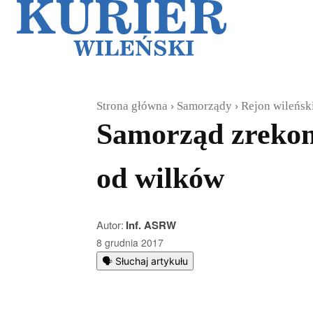
Galerie
Sz
Strona główna
Samorządy
Rejon wileńsk
Samorząd zrekomp
od wilków
Autor:
Inf. ASRW
8 grudnia 2017
🗣️ Słuchaj artykułu