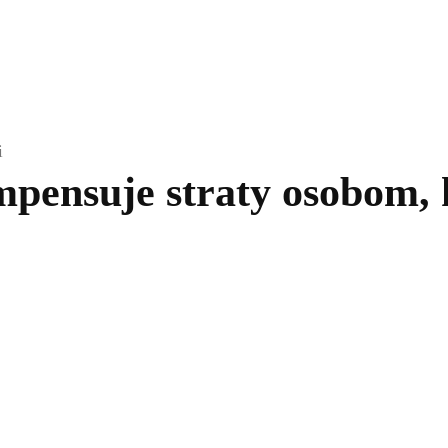
kolnictwo
Samorządy
Kultura
Historia
Komentarze
i
ensuje straty osobom, k