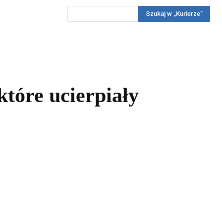
Szukaj w „Kurierze”
Wywiady
Reportaż
Konkursy
Więcej
REKLAMA
PRENUMERATA
KONKURSY
KONTAKTY
tóre ucierpiały