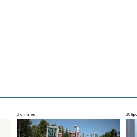
3 dni temu
30 lip