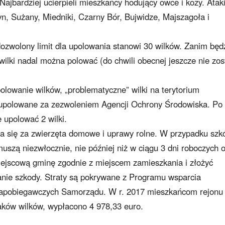
Najbardziej ucierpieli mieszkańcy hodujący owce i kozy. Atak
 Sużany, Miedniki, Czarny Bór, Bujwidze, Majszagoła i
ozwolony limit dla upolowania stanowi 30 wilków. Zanim będ
 wilki nadal można polować (do chwili obecnej jeszcze nie zos
olowanie wilków, „problematyczne” wilki na terytorium
upolowane za zezwoleniem Agencji Ochrony Środowiska. Po
upolować 2 wilki.
a się za zwierzęta domowe i uprawy rolne. W przypadku szk
szą niezwłocznie, nie później niż w ciągu 3 dni roboczych 
iejscową gminę zgodnie z miejscem zamieszkania i złożyć
nie szkody. Straty są pokrywane z Programu wsparcia
 zapobiegawczych Samorządu. W r. 2017 mieszkańcom rejonu
taków wilków, wypłacono 4 978,33 euro.