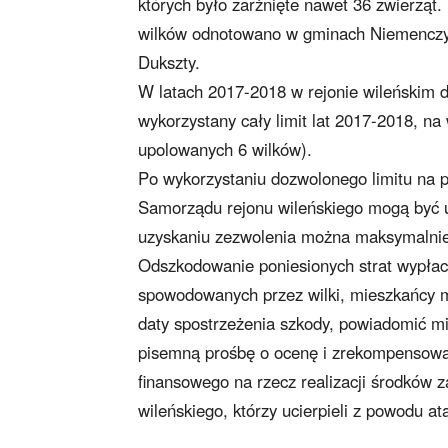
których było zarżnięte nawet 36 zwierząt. 
wilków odnotowano w gminach Niemenczyn,
Dukszty.
W latach 2017-2018 w rejonie wileńskim d
wykorzystany cały limit lat 2017-2018, na
upolowanych 6 wilków).
Po wykorzystaniu dozwolonego limitu na p
Samorządu rejonu wileńskiego mogą być 
uzyskaniu zezwolenia można maksymalnie 
Odszkodowanie poniesionych strat wypłac
spowodowanych przez wilki, mieszkańcy mu
daty spostrzeżenia szkody, powiadomić m
pisemną prośbę o ocenę i zrekompensowa
finansowego na rzecz realizacji środków
wileńskiego, którzy ucierpieli z powodu a