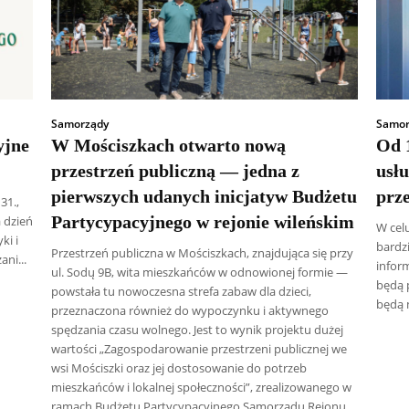
Samorządy
Samor
yjne
W Mościszkach otwarto nową
Od 1
przestrzeń publiczną — jedna z
usł
pierwszych udanych inicjatyw Budżetu
prz
31.,
Partycypacyjnego w rejonie wileńskim
 dzień
W cel
ki i
bardz
Przestrzeń publiczna w Mościszkach, znajdująca się przy
ni...
infor
ul. Sodų 9B, wita mieszkańców w odnowionej formie —
będą 
powstała tu nowoczesna strefa zabaw dla dzieci,
będą 
przeznaczona również do wypoczynku i aktywnego
spędzania czasu wolnego. Jest to wynik projektu dużej
wartości „Zagospodarowanie przestrzeni publicznej we
wsi Mościszki oraz jej dostosowanie do potrzeb
mieszkańców i lokalnej społeczności”, zrealizowanego w
ramach Budżetu Partycypacyjnego Samorządu Rejonu