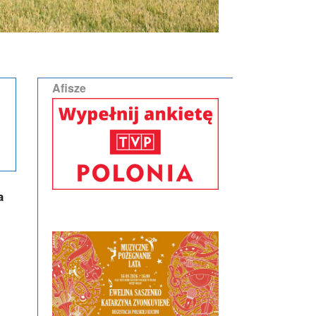
Afisze
a