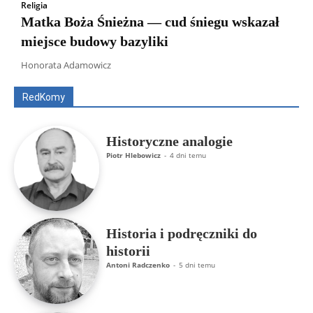
Religia
Matka Boża Śnieżna — cud śniegu wskazał
miejsce budowy bazyliki
Wszyscy
Aleksander Borowik
Antoni Radczenko
Artur Płokszto
Grzegorz Górny
Honorata Adamowicz
ks. Jarosław Wąsowicz SDB
Piotr Hlebowicz
Rajmund Klonowski
Robert Mickiewicz
Tomasz Snarski
RedKomy
Więcej
Historyczne analogie
Piotr Hlebowicz
-
4 dni temu
Historia i podręczniki do
historii
Antoni Radczenko
-
5 dni temu