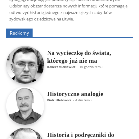
Odsłonięty obszar dostarcza nowych informacji, które pomagają
Wszyscy
Aleksander Borowik
Antoni Radczenko
odtworzyć historię jednego z najważniejszych zabytków
Artur Płokszto
Grzegorz Górny
żydowskiego dziedzictwa na Litwie.
ks. Jarosław Wąsowicz SDB
Piotr Hlebowicz
Rajmund Klonowski
Robert Mickiewicz
Tomasz Snarski
RedKomy
Więcej
Na wycieczkę do świata,
którego już nie ma
Robert Mickiewicz
-
10 godzin temu
Historyczne analogie
Piotr Hlebowicz
-
4 dni temu
Historia i podręczniki do