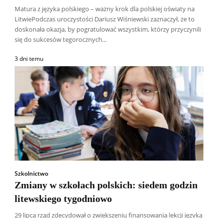
Matura z języka polskiego – ważny krok dla polskiej oświaty na
LitwiePodczas uroczystości Dariusz Wiśniewski zaznaczył, że to
doskonała okazja, by pogratulować wszystkim, którzy przyczynili
się do sukcesów tegorocznych...
3 dni temu
Szkolnictwo
Zmiany w szkołach polskich: siedem godzin
litewskiego tygodniowo
29 lipca rząd zdecydował o zwiększeniu finansowania lekcji języka