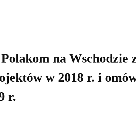
kolnictwo
Samorządy
Kultura
Historia
Komentarze
Polakom na Wschodzie z
jektów w 2018 r. i omów
 r.