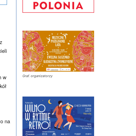
z
ieli
h w
Graf. organizatorzy
kół
ło na