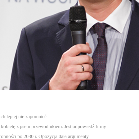
ch lepiej nie zapomnieć
 kobietę z psem przewodnikiem. Jest odpowiedź firmy
onności po 2030 r. Opozycja dała argumenty