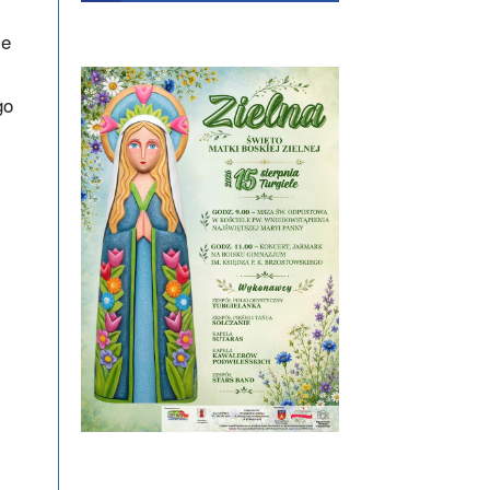
ie
go