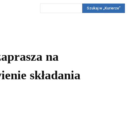
Szukaj w „Kurierze”
Wywiady
Reportaż
Konkursy
Więcej
REKLAMA
PRENUMERATA
KONKURSY
KONTAKTY
aprasza na
ienie składania