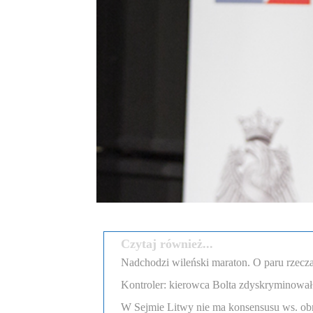
Czytaj również...
Nadchodzi wileński maraton. O paru rzecza
Kontroler: kierowca Bolta zdyskryminował
W Sejmie Litwy nie ma konsensusu ws. obr