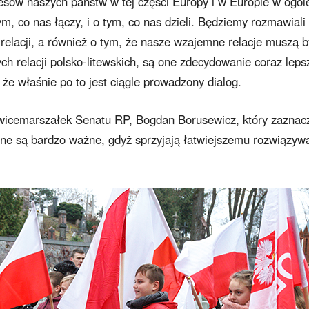
resów naszych państw w tej części Europy i w Europie w ogól
m, co nas łączy, i o tym, co nas dzieli. Będziemy rozmawiali
 relacji, a również o tym, że nasze wzajemne relacje muszą b
 relacji polsko-litewskich, są one zdecydowanie coraz leps
że właśnie po to jest ciągle prowadzony dialog.
ż wicemarszałek Senatu RP, Bogdan Borusewicz, który zaznacz
arne są bardzo ważne, gdyż sprzyjają łatwiejszemu rozwiązyw