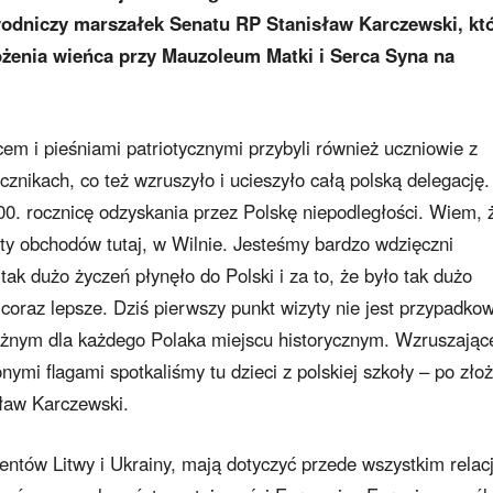
ewodniczy marszałek Senatu RP Stanisław Karczewski, kt
ożenia wieńca przy Mauzoleum Matki i Serca Syna na
 i pieśniami patriotycznymi przybyli również uczniowie z
nikach, co też wzruszyło i ucieszyło całą polską delegację.
00. rocznicę odzyskania przez Polskę niepodległości. Wiem, 
nty obchodów tutaj, w Wilnie. Jesteśmy bardzo wdzięczni
tak dużo życzeń płynęło do Polski i za to, że było tak dużo
coraz lepsze. Dziś pierwszy punkt wizyty nie jest przypadkow
ważnym dla każdego Polaka miejscu historycznym. Wzruszające
nymi flagami spotkaliśmy tu dzieci z polskiej szkoły – po zło
ław Karczewski.
ntów Litwy i Ukrainy, mają dotyczyć przede wszystkim relacj