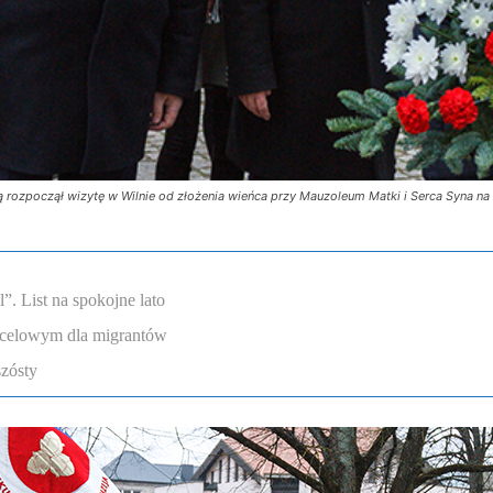
ą rozpoczął wizytę w Wilnie od złożenia wieńca przy Mauzoleum Matki i Serca Syna na
. List na spokojne lato
ocelowym dla migrantów
szósty