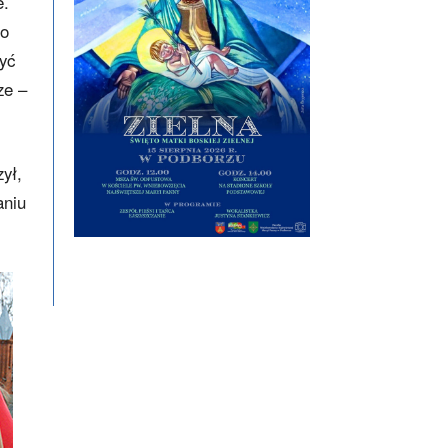
e.
 o
yć
ze –
ył,
aniu