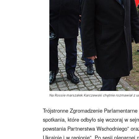
Na Rossie marszałek Karczewski chętnie rozmawiał z u
Trójstronne Zgromadzenie Parlamentarne 
spotkania, które odbyło się wczoraj w sejm
powstania Partnerstwa Wschodniego” oraz
Ukrainie i w regionie”. Po sesji plenarn