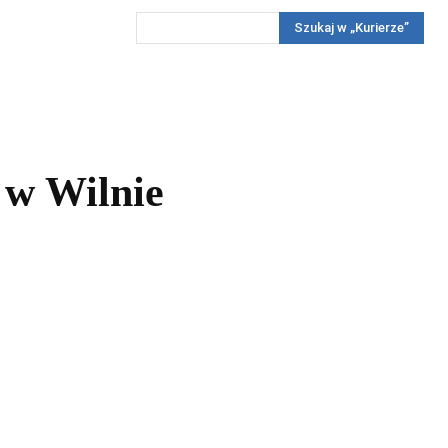
Szukaj w „Kurierze”
Wywiady
Reportaż
Konkursy
Więcej
REKLAMA
PRENUMERATA
KONKURSY
KONTAKTY
 w Wilnie