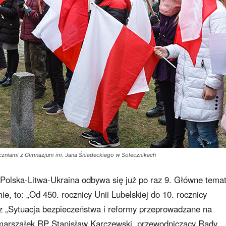
czniami z Gimnazjum im. Jana Śniadeckiego w Solecznikach
Polska-Litwa-Ukraina odbywa się już po raz 9. Główne tema
ie, to: „Od 450. rocznicy Unii Lubelskiej do 10. rocznicy
 „Sytuacja bezpieczeństwa i reformy przeprowadzane na
ej marszałek RP Stanisław Karczewski, przewodniczący Rady