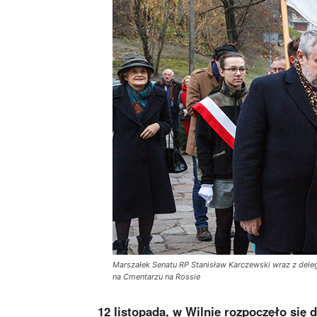
Marszałek Senatu RP Stanisław Karczewski wraz z deleg
na Cmentarzu na Rossie
12 listopada, w Wilnie rozpoczęło się