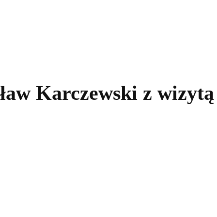
kolnictwo
Samorządy
Kultura
Historia
Komentarze
ław Karczewski z wizytą