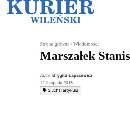
Galerie
Sz
Strona główna
Wiadomości
Marszałek Stanis
Autor:
Brygita Łapszewicz
12 listopada 2018
🗣️ Słuchaj artykułu
Podziel się