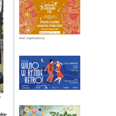
Graf. organizatorzy
a
ska-