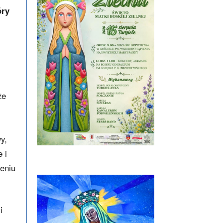
óry
że
y,
 i
żeniu
i