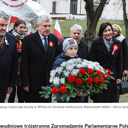
acją rozpoczął wizytę w Wilnie od złożenia wieńca przy Mauzoleum Matki i Serca Syn
 dwudniowe trójstronne Zgromadzenie Parlamentarne Pol