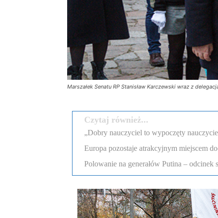
Marszałek Senatu RP Stanisław Karczewski wraz z delegacj
Czytaj również...
„Dobry nauczyciel to wypoczęty nauczyciel”
Europa pozostaje atrakcyjnym miejscem d
Polowanie na generałów Putina – odcinek 