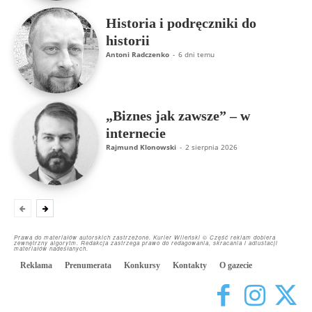
Historia i podręczniki do
historii
Antoni Radczenko
-
6 dni temu
„Biznes jak zawsze” – w
internecie
Rajmund Klonowski
-
2 sierpnia 2026
Prawa do materiałów autorskich zastrzeżone. Kurier Wileński © Część reklam dobiera
zewnętrzny algorytm. Redakcja zastrzega prawo do redagowania, skracania i adiustacji
materiałów nadesłanych.
Reklama
Prenumerata
Konkursy
Kontakty
O gazecie