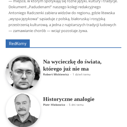
— miejsce, w którym spotykają się różne języki, kultury i tradycje.
Dokument „Padudenam!” naszego kolegi redakcyjnego
Antoniego Radczenki zabiera widzów do regionu, gdzie litewska
„wyspa językowa” sąsiaduje z polską, białoruską i rosyjską
Wszyscy
Aleksander Borowik
Antoni Radczenko
przestrzenią kulturową, a jedna z najstarszych tradycji ludowych
Artur Płokszto
Grzegorz Górny
— zamawianie chorób — wciąż pozostaje żywa.
ks. Jarosław Wąsowicz SDB
Piotr Hlebowicz
Rajmund Klonowski
Robert Mickiewicz
Tomasz Snarski
RedKomy
Więcej
Na wycieczkę do świata,
którego już nie ma
Robert Mickiewicz
-
1 dzień temu
Historyczne analogie
Piotr Hlebowicz
-
5 dni temu