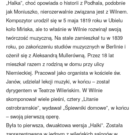
„Halka”, choć opowiada o historii z Podhala, podobnie
jak Moniuszko, nierozerwalnie związana jest z Wilnem.
Kompozytor urodził się w 5 maja 1819 roku w Ubielu
koło Mińska, ale to właśnie w Wilnie rozwinął swoją
twórczość muzyczną. Na stałe zamieszkał tu w 1839
roku, po zakończeniu studiów muzycznych w Berlinie i
ożenił się z Aleksandrą Mullerówną. Przez 18 lat
mieszkał razem z rodziną w domu przy ulicy
Niemieckiej. Pracował jako organista w kościele św.
Janów, udzielał lekcji muzyki, w końcu – został
dyrygentem w Teatrze Wileńskim. W Wilnie
skomponował wiele pieśni, cztery „Litanie
ostrobramskie”, wydawał „Śpiewniki domowe”, w końcu
– swoją pierwszą operę.
Była to pierwsza, dwuaktowa wersja „Halki”. Została
zaprezentowana w jednym z wileńskich salonów w