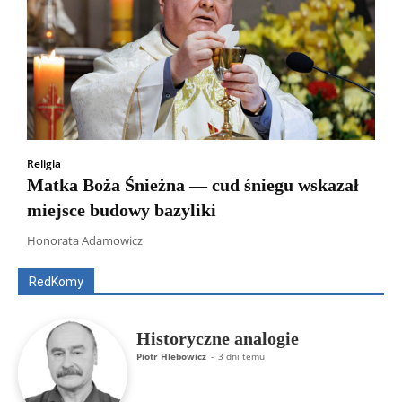
Religia
Matka Boża Śnieżna — cud śniegu wskazał
miejsce budowy bazyliki
Wszyscy
Aleksander Borowik
Antoni Radczenko
Artur Płokszto
Grzegorz Górny
Honorata Adamowicz
ks. Jarosław Wąsowicz SDB
Piotr Hlebowicz
Rajmund Klonowski
Robert Mickiewicz
Tomasz Snarski
RedKomy
Więcej
Historyczne analogie
Piotr Hlebowicz
-
3 dni temu