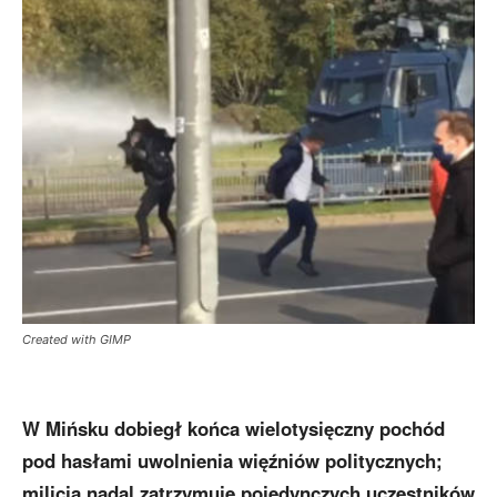
Created with GIMP
W Mińsku dobiegł końca wielotysięczny pochód
pod hasłami uwolnienia więźniów politycznych;
milicja nadal zatrzymuje pojedynczych uczestników