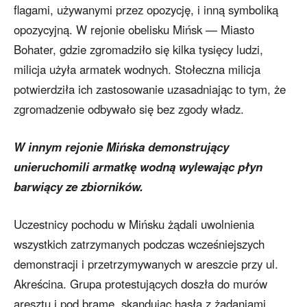
flagami, używanymi przez opozycję, i inną symboliką
opozycyjną. W rejonie obelisku Mińsk — Miasto
Bohater, gdzie zgromadziło się kilka tysięcy ludzi,
milicja użyła armatek wodnych. Stołeczna milicja
potwierdziła ich zastosowanie uzasadniając to tym, że
zgromadzenie odbywało się bez zgody władz.
W innym rejonie Mińska demonstrujący
unieruchomili armatkę wodną wylewając płyn
barwiący ze zbiorników.
Uczestnicy pochodu w Mińsku żądali uwolnienia
wszystkich zatrzymanych podczas wcześniejszych
demonstracji i przetrzymywanych w areszcie przy ul.
Akreścina. Grupa protestujących doszła do murów
aresztu i pod bramę, skandując hasła z żądaniami