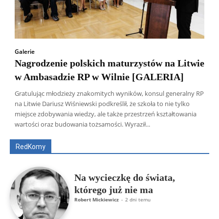
Galerie
Nagrodzenie polskich maturzystów na Litwie
w Ambasadzie RP w Wilnie [GALERIA]
Gratulując młodzieży znakomitych wyników, konsul generalny RP
na Litwie Dariusz Wiśniewski podkreślił, że szkoła to nie tylko
Wszyscy
Aleksander Borowik
Antoni Radczenko
miejsce zdobywania wiedzy, ale także przestrzeń kształtowania
Artur Płokszto
Grzegorz Górny
wartości oraz budowania tożsamości. Wyraził...
ks. Jarosław Wąsowicz SDB
Piotr Hlebowicz
Rajmund Klonowski
Robert Mickiewicz
Tomasz Snarski
RedKomy
Więcej
Na wycieczkę do świata,
którego już nie ma
Robert Mickiewicz
-
2 dni temu