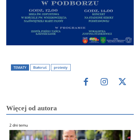
TEMATY
Białoruś
protesty
Więcej od autora
2 dni temu