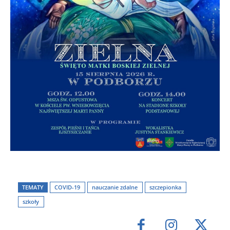
TEMATY
COVID-19
nauczanie zdalne
szczepionka
szkoły