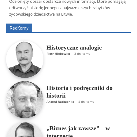
Odsłonięty obszar dostarcza nowych informacji, które pomagają
Wszyscy
Aleksander Borowik
Antoni Radczenko
odtworzyć historię jednego z najważniejszych zabytków
Artur Płokszto
Grzegorz Górny
żydowskiego dziedzictwa na Litwie.
ks. Jarosław Wąsowicz SDB
Piotr Hlebowicz
Rajmund Klonowski
Robert Mickiewicz
Tomasz Snarski
RedKomy
Więcej
Historyczne analogie
Piotr Hlebowicz
-
3 dni temu
Historia i podręczniki do
historii
Antoni Radczenko
-
4 dni temu
„Biznes jak zawsze” – w
internecie