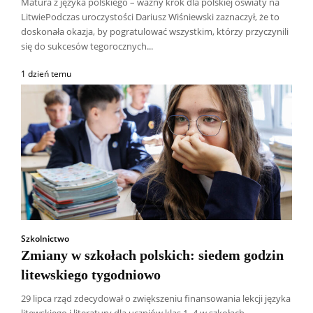
Matura z języka polskiego – ważny krok dla polskiej oświaty na
LitwiePodczas uroczystości Dariusz Wiśniewski zaznaczył, że to
doskonała okazja, by pogratulować wszystkim, którzy przyczynili
się do sukcesów tegorocznych...
1 dzień temu
Szkolnictwo
Zmiany w szkołach polskich: siedem godzin
litewskiego tygodniowo
29 lipca rząd zdecydował o zwiększeniu finansowania lekcji języka
litewskiego i literatury dla uczniów klas 1–4 w szkołach