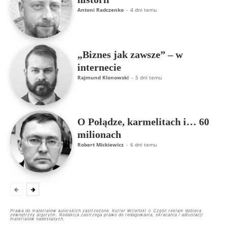
Antoni Radczenko
-
4 dni temu
„Biznes jak zawsze” – w
internecie
Rajmund Klonowski
-
5 dni temu
O Połądze, karmelitach i… 60
milionach
Robert Mickiewicz
-
6 dni temu
Prawa do materiałów autorskich zastrzeżone. Kurier Wileński © Część reklam dobiera
zewnętrzny algorytm. Redakcja zastrzega prawo do redagowania, skracania i adiustacji
materiałów nadesłanych.