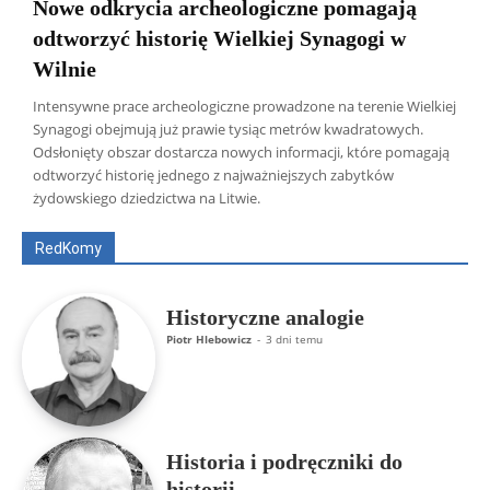
Nowe odkrycia archeologiczne pomagają
odtworzyć historię Wielkiej Synagogi w
Wilnie
Intensywne prace archeologiczne prowadzone na terenie Wielkiej
Synagogi obejmują już prawie tysiąc metrów kwadratowych.
Odsłonięty obszar dostarcza nowych informacji, które pomagają
Wszyscy
Aleksander Borowik
Antoni Radczenko
odtworzyć historię jednego z najważniejszych zabytków
Artur Płokszto
Grzegorz Górny
żydowskiego dziedzictwa na Litwie.
ks. Jarosław Wąsowicz SDB
Piotr Hlebowicz
Rajmund Klonowski
Robert Mickiewicz
Tomasz Snarski
RedKomy
Więcej
Historyczne analogie
Piotr Hlebowicz
-
3 dni temu
Historia i podręczniki do
historii