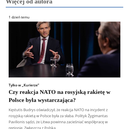
Więcej od autora
1 dzień temu
Tylko w „Kurierze”
Czy reakcja NATO na rosyjską rakietę w
Polsce była wystarczająca?
Kęstutis Budrys oświadczył, że reakcja NATO na incydent z
rosyjską rakietą w Polsce była za słaba. Polityk Žygimantas
Pavilionis sądzi, że Litwa powinna zacieśniać współpracę w
regionie. Zwłaszcza z Polską.