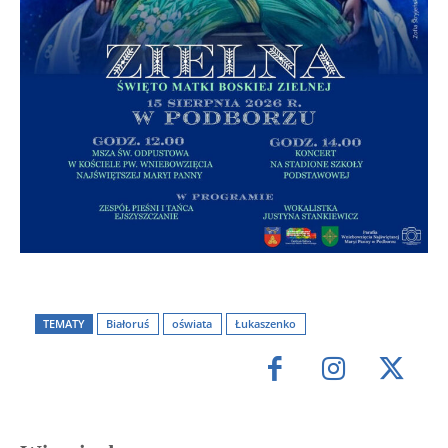
TEMATY
Białoruś
oświata
Łukaszenko