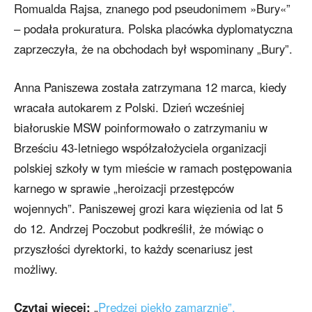
Romualda Rajsa, znanego pod pseudonimem »Bury«”
– podała prokuratura. Polska placówka dyplomatyczna
zaprzeczyła, że na obchodach był wspominany „Bury”.
Anna Paniszewa została zatrzymana 12 marca, kiedy
wracała autokarem z Polski. Dzień wcześniej
białoruskie MSW poinformowało o zatrzymaniu w
Brześciu 43-letniego współzałożyciela organizacji
polskiej szkoły w tym mieście w ramach postępowania
karnego w sprawie „heroizacji przestępców
wojennych”. Paniszewej grozi kara więzienia od lat 5
do 12. Andrzej Poczobut podkreślił, że mówiąc o
przyszłości dyrektorki, to każdy scenariusz jest
możliwy.
Czytaj więcej:
„
Prędzej piekło zamarznie”.