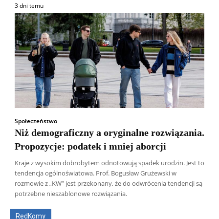
3 dni temu
Społeczeństwo
Niż demograficzny a oryginalne rozwiązania.
Propozycje: podatek i mniej aborcji
Kraje z wysokim dobrobytem odnotowują spadek urodzin. Jest to
tendencja ogólnoświatowa. Prof. Bogusław Grużewski w
Wszyscy
Aleksander Borowik
Antoni Radczenko
rozmowie z „KW” jest przekonany, że do odwrócenia tendencji są
Artur Płokszto
Grzegorz Górny
potrzebne nieszablonowe rozwiązania.
ks. Jarosław Wąsowicz SDB
Piotr Hlebowicz
Rajmund Klonowski
Robert Mickiewicz
Tomasz Snarski
RedKomy
Więcej