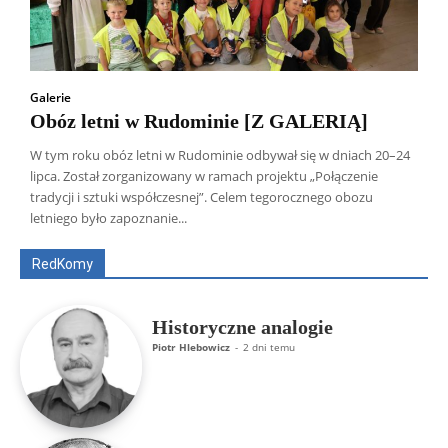
Galerie
Obóz letni w Rudominie [Z GALERIĄ]
W tym roku obóz letni w Rudominie odbywał się w dniach 20–24
lipca. Został zorganizowany w ramach projektu „Połączenie
Wszyscy
Aleksander Borowik
Antoni Radczenko
tradycji i sztuki współczesnej”. Celem tegorocznego obozu
Artur Płokszto
Grzegorz Górny
letniego było zapoznanie...
ks. Jarosław Wąsowicz SDB
Piotr Hlebowicz
Rajmund Klonowski
Robert Mickiewicz
Tomasz Snarski
RedKomy
Więcej
Historyczne analogie
Piotr Hlebowicz
-
2 dni temu