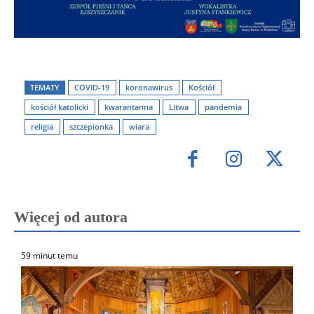
TEMATY
COVID-19
koronawirus
Kościół
kościół katolicki
kwarantanna
Litwa
pandemia
religia
szczepionka
wiara
Więcej od autora
59 minut temu