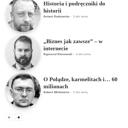
Historia i podręczniki do
historii
Antoni Radczenko
-
3 dni temu
„Biznes jak zawsze” – w
internecie
Rajmund Klonowski
-
4 dni temu
O Połądze, karmelitach i… 60
milionach
Robert Mickiewicz
-
5 dni temu