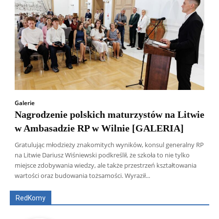
Galerie
Nagrodzenie polskich maturzystów na Litwie
w Ambasadzie RP w Wilnie [GALERIA]
Gratulując młodzieży znakomitych wyników, konsul generalny RP
na Litwie Dariusz Wiśniewski podkreślił, że szkoła to nie tylko
Wszyscy
Aleksander Borowik
Antoni Radczenko
miejsce zdobywania wiedzy, ale także przestrzeń kształtowania
Artur Płokszto
Grzegorz Górny
wartości oraz budowania tożsamości. Wyraził...
ks. Jarosław Wąsowicz SDB
Piotr Hlebowicz
Rajmund Klonowski
Robert Mickiewicz
Tomasz Snarski
RedKomy
Więcej