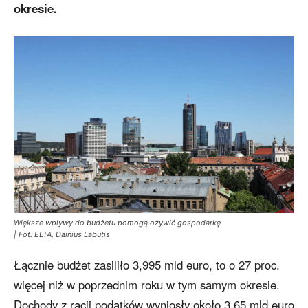
okresie.
Większe wpływy do budżetu pomogą ożywić gospodarkę
| Fot. ELTA, Dainius Labutis
Łącznie budżet zasiliło 3,995 mld euro, to o 27 proc.
więcej niż w poprzednim roku w tym samym okresie.
Dochody z racji podatków wyniosły około 3,65 mld euro