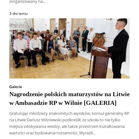
zorganizowany na...
3 dni temu
Galerie
Nagrodzenie polskich maturzystów na Litwie
w Ambasadzie RP w Wilnie [GALERIA]
Gratulując młodzieży znakomitych wyników, konsul generalny RP
na Litwie Dariusz Wiśniewski podkreślił, że szkoła to nie tylko
Wszyscy
Aleksander Borowik
Antoni Radczenko
miejsce zdobywania wiedzy, ale także przestrzeń kształtowania
Artur Płokszto
Grzegorz Górny
wartości oraz budowania tożsamości. Wyraził...
ks. Jarosław Wąsowicz SDB
Piotr Hlebowicz
Rajmund Klonowski
Robert Mickiewicz
Tomasz Snarski