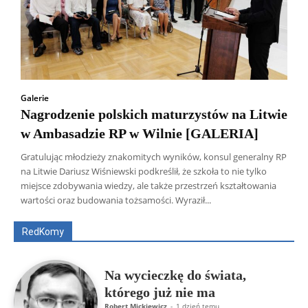
Galerie
Nagrodzenie polskich maturzystów na Litwie
w Ambasadzie RP w Wilnie [GALERIA]
Gratulując młodzieży znakomitych wyników, konsul generalny RP
na Litwie Dariusz Wiśniewski podkreślił, że szkoła to nie tylko
Wszyscy
Aleksander Borowik
Antoni Radczenko
miejsce zdobywania wiedzy, ale także przestrzeń kształtowania
Artur Płokszto
Grzegorz Górny
wartości oraz budowania tożsamości. Wyraził...
ks. Jarosław Wąsowicz SDB
Piotr Hlebowicz
Rajmund Klonowski
Robert Mickiewicz
Tomasz Snarski
RedKomy
Więcej
Na wycieczkę do świata,
którego już nie ma
Robert Mickiewicz
-
1 dzień temu