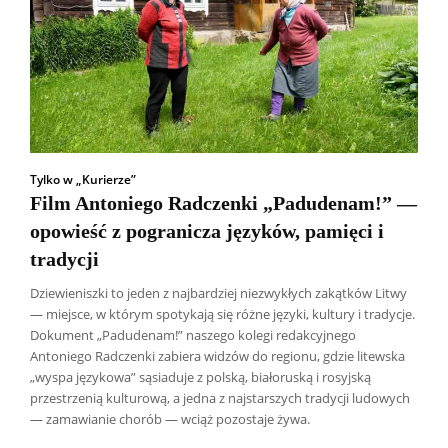
Tylko w „Kurierze”
Film Antoniego Radczenki „Padudenam!” —
opowieść z pogranicza języków, pamięci i
tradycji
Dziewieniszki to jeden z najbardziej niezwykłych zakątków Litwy
— miejsce, w którym spotykają się różne języki, kultury i tradycje.
Dokument „Padudenam!” naszego kolegi redakcyjnego
Antoniego Radczenki zabiera widzów do regionu, gdzie litewska
„wyspa językowa” sąsiaduje z polską, białoruską i rosyjską
Wszyscy
Aleksander Borowik
Antoni Radczenko
przestrzenią kulturową, a jedna z najstarszych tradycji ludowych
Artur Płokszto
Grzegorz Górny
— zamawianie chorób — wciąż pozostaje żywa.
ks. Jarosław Wąsowicz SDB
Piotr Hlebowicz
Rajmund Klonowski
Robert Mickiewicz
Tomasz Snarski