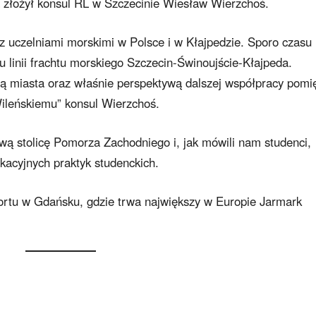
a złożył konsul RL w Szczecinie Wiesław Wierzchoś.
 uczelniami morskimi w Polsce i w Kłajpedzie. Sporo czasu
linii frachtu morskiego Szczecin-Świnoujście-Kłajpeda.
orią miasta oraz właśnie perspektywą dalszej współpracy pomi
Wileńskiemu” konsul Wierzchoś.
wą stolicę Pomorza Zachodniego i, jak mówili nam studenci,
kacyjnych praktyk studenckich.
ortu w Gdańsku, gdzie trwa największy w Europie Jarmark