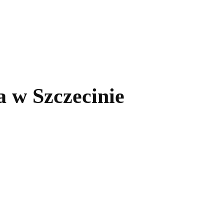
kolnictwo
Samorządy
Kultura
Historia
Komentarze
 w Szczecinie