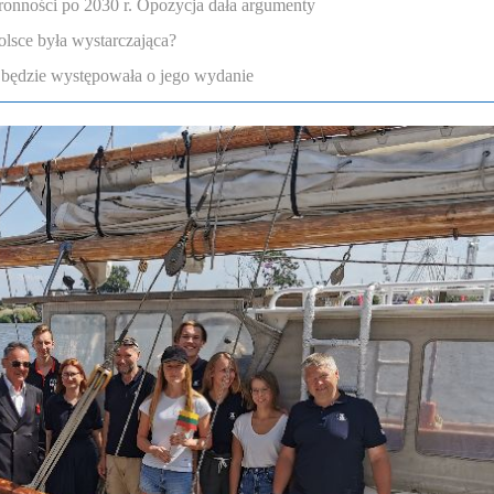
onności po 2030 r. Opozycja dała argumenty
lsce była wystarczająca?
a będzie występowała o jego wydanie