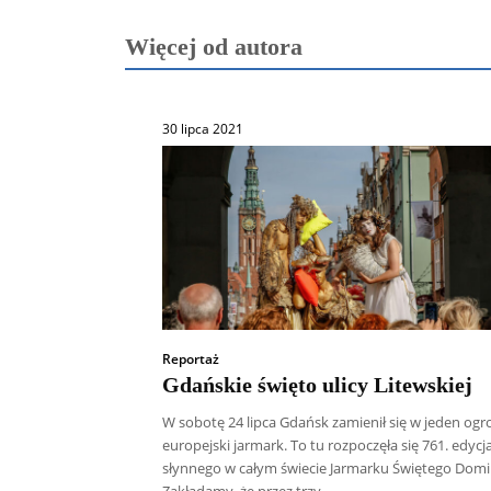
Więcej od autora
30 lipca 2021
Reportaż
Gdańskie święto ulicy Litewskiej
W sobotę 24 lipca Gdańsk zamienił się w jeden og
europejski jarmark. To tu rozpoczęła się 761. edycj
słynnego w całym świecie Jarmarku Świętego Domi