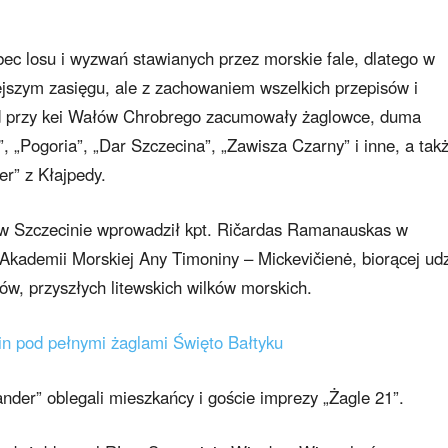
bec losu i wyzwań stawianych przez morskie fale, dlatego w
jszym zasięgu, ale z zachowaniem wszelkich przepisów i
nd przy kei Wałów Chrobrego zacumowały żaglowce, duma
”, „Pogoria”, „Dar Szczecina”, „Zawisza Czarny” i inne, a tak
er” z Kłajpedy.
 w Szczecinie wprowadził kpt. Ričardas Ramanauskas w
 Akademii Morskiej Any Timoniny – Mickevičienė, biorącej udz
w, przyszłych litewskich wilków morskich.
cin pod pełnymi żaglami Święto Bałtyku
nder” oblegali mieszkańcy i goście imprezy „Żagle 21”.