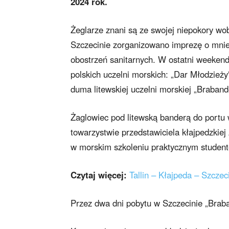
2024 rok.
Żeglarze znani są ze swojej niepokory wo
Szczecinie zorganizowano imprezę o mnie
obostrzeń sanitarnych. W ostatni weeke
polskich uczelni morskich: „Dar Młodzieży
duma litewskiej uczelni morskiej „Braband
Żaglowiec pod litewską banderą do portu
towarzystwie przedstawiciela kłajpedzkiej
w morskim szkoleniu praktycznym studentó
Czytaj więcej:
Tallin – Kłajpeda – Szcze
Przez dwa dni pobytu w Szczecinie „Braba