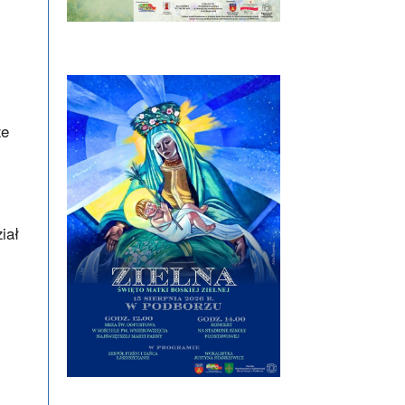
że
iał