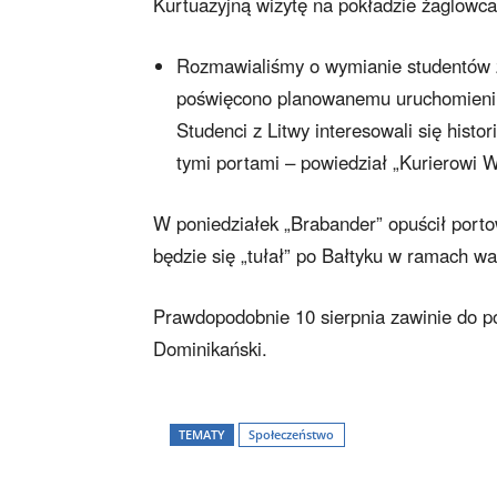
Kurtuazyjną wizytę na pokładzie żaglowc
Rozmawialiśmy o wymianie studentów z
poświęcono planowanemu uruchomieniu 
Studenci z Litwy interesowali się hist
tymi portami – powiedział „Kurierowi 
W poniedziałek „Brabander” opuścił porto
będzie się „tułał” po Bałtyku w ramach wa
Prawdopodobnie 10 sierpnia zawinie do p
Dominikański.
TEMATY
Społeczeństwo