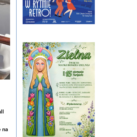
ll
e na