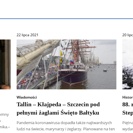
22 lipca 2021
20 lip
Wiadomości
Histor
Tallin – Kłajpeda – Szczecin pod
88. 
pełnymi żaglami Święto Bałtyku
Step
romny
a
Pandemia koronawirusa dopadła także najtwardszych
Piętn
nika.–
ludzi na świecie, marynarzy i żeglarzy. Planowane na ten
wydarz