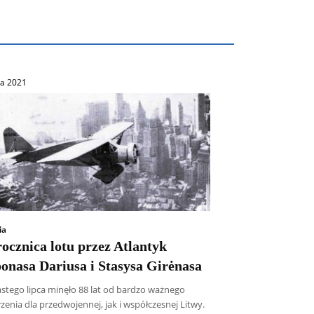
ca 2021
ia
rocznica lotu przez Atlantyk
onasa Dariusa i Stasysa Girėnasa
astego lipca minęło 88 lat od bardzo ważnego
enia dla przedwojennej, jak i współczesnej Litwy.