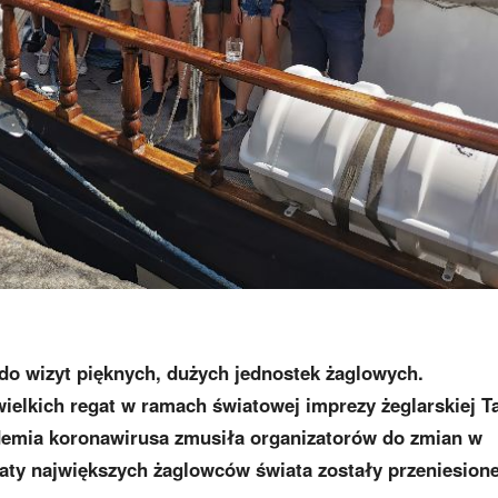
do wizyt pięknych, dużych jednostek żaglowych.
ielkich regat w ramach światowej imprezy żeglarskiej Ta
demia koronawirusa zmusiła organizatorów do zmian w
aty największych żaglowców świata zostały przeniesion