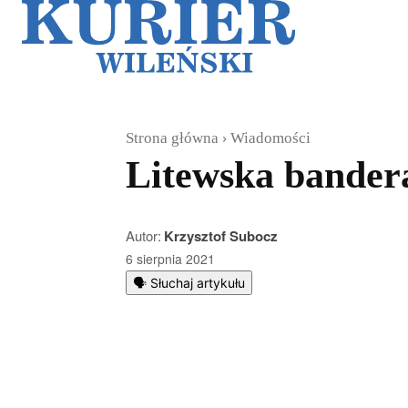
Galerie
Sz
Strona główna
Wiadomości
Litewska bandera
Autor:
Krzysztof Subocz
6 sierpnia 2021
🗣️ Słuchaj artykułu
Podziel się