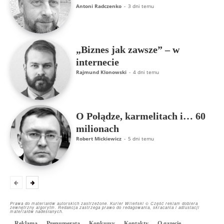
Antoni Radczenko
-
3 dni temu
„Biznes jak zawsze” – w
internecie
Rajmund Klonowski
-
4 dni temu
O Połądze, karmelitach i… 60
milionach
Robert Mickiewicz
-
5 dni temu
Prawa do materiałów autorskich zastrzeżone. Kurier Wileński © Część reklam dobiera
zewnętrzny algorytm. Redakcja zastrzega prawo do redagowania, skracania i adiustacji
materiałów nadesłanych.
Reklama
Prenumerata
Konkursy
Kontakty
O gazecie