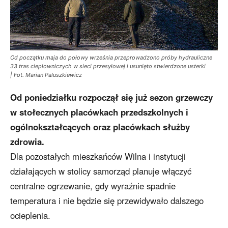
Od początku maja do połowy września przeprowadzono próby hydrauliczne
33 tras ciepłowniczych w sieci przesyłowej i usunięto stwierdzone usterki
| Fot. Marian Paluszkiewicz
Od poniedziałku rozpoczął się już sezon grzewczy
w stołecznych placówkach przedszkolnych i
ogólnokształcących oraz placówkach służby
zdrowia.
Dla pozostałych mieszkańców Wilna i instytucji
działających w stolicy samorząd planuje włączyć
centralne ogrzewanie, gdy wyraźnie spadnie
temperatura i nie będzie się przewidywało dalszego
ocieplenia.