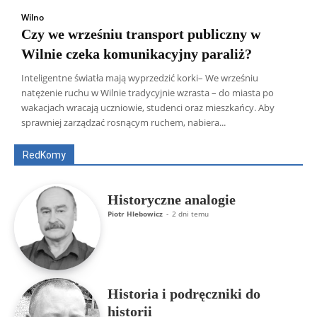
Wilno
Czy we wrześniu transport publiczny w
Wilnie czeka komunikacyjny paraliż?
Inteligentne światła mają wyprzedzić korki– We wrześniu
natężenie ruchu w Wilnie tradycyjnie wzrasta – do miasta po
Wszyscy
Aleksander Borowik
Antoni Radczenko
wakacjach wracają uczniowie, studenci oraz mieszkańcy. Aby
Artur Płokszto
Grzegorz Górny
sprawniej zarządzać rosnącym ruchem, nabiera...
ks. Jarosław Wąsowicz SDB
Piotr Hlebowicz
Rajmund Klonowski
Robert Mickiewicz
Tomasz Snarski
RedKomy
Więcej
Historyczne analogie
Piotr Hlebowicz
-
2 dni temu
Historia i podręczniki do
historii