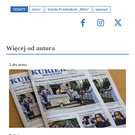
TEMATY
dzieci
Szkoła-Przedszkole „Wilia”
wywiad
Więcej od autora
2 dni temu