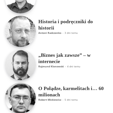
Historia i podręczniki do
historii
Antoni Radczenko
-
3 dni temu
„Biznes jak zawsze” – w
internecie
Rajmund Klonowski
-
4 dni temu
O Połądze, karmelitach i… 60
milionach
Robert Mickiewicz
-
5 dni temu