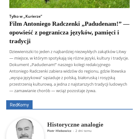
Tylko w „Kurierze”
Film Antoniego Radczenki „Padudenam!” —
opowieść z pogranicza języków, pamięci i
tradycji
Dziewieniszki to jeden z najbardziej niezwykłych zakątków Litwy
— miejsce, w którym spotykają się różne języki, kultury i tradycje.
Dokument „Padudenam!” naszego kolegi redakcyjnego
Antoniego Radczenki zabiera widzów do regionu, gdzie litewska
„wyspa językowa” sąsiaduje z polską, białoruską i rosyjską
Wszyscy
Aleksander Borowik
Antoni Radczenko
przestrzenią kulturową, a jedna z najstarszych tradycji ludowych
Artur Płokszto
Grzegorz Górny
— zamawianie chorób — wciąż pozostaje żywa.
ks. Jarosław Wąsowicz SDB
Piotr Hlebowicz
Rajmund Klonowski
Robert Mickiewicz
Tomasz Snarski
RedKomy
Więcej
Historyczne analogie
Piotr Hlebowicz
-
2 dni temu