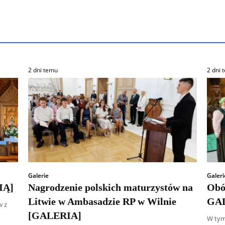
2 dni temu
2 dni 
Galerie
Galeri
IĄ]
Nagrodzenie polskich maturzystów na
Obó
Litwie w Ambasadzie RP w Wilnie
GA
w z
[GALERIA]
W tym