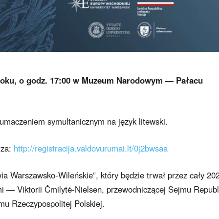
2 roku, o godz. 17:00 w Muzeum Narodowym — Pałacu
łumaczeniem symultanicznym na język litewski.
rza:
http://registracija.valdovurumai.lt/0j2bwsaa
wia Warszawsko-Wileńskie”, który będzie trwał przez cały 20
mi — Viktorii Čmilytė-Nielsen, przewodniczącej Sejmu Republ
mu Rzeczypospolitej Polskiej.