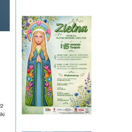
22
iki