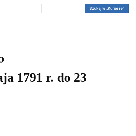
Szukaj w „Kurierze”
Wywiady
Reportaż
Konkursy
Więcej
REKLAMA
PRENUMERATA
KONKURSY
KONTAKTY
o
a 1791 r. do 23