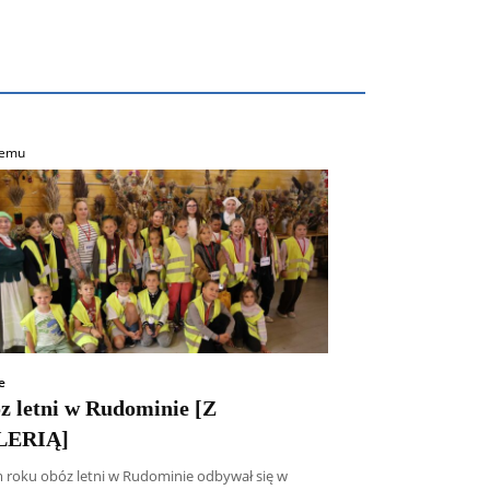
temu
e
z letni w Rudominie [Z
LERIĄ]
 roku obóz letni w Rudominie odbywał się w