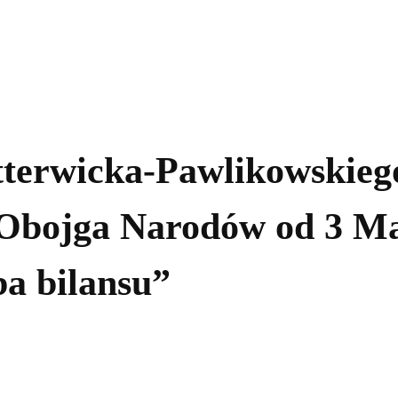
kolnictwo
Samorządy
Kultura
Historia
Komentarze
tterwicka-Pawlikowskieg
Obojga Narodów od 3 Maj
ba bilansu”