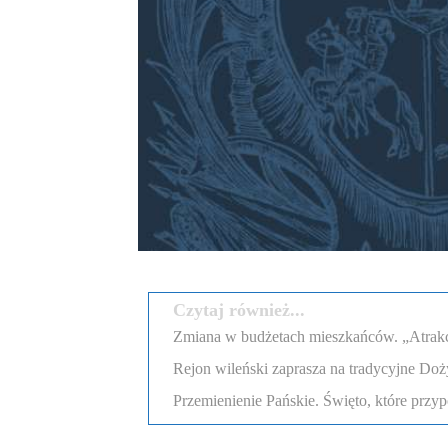
Czytaj również...
Zmiana w budżetach mieszkańców. „Atrakcyj
Rejon wileński zaprasza na tradycyjne Doż
Przemienienie Pańskie. Święto, które przyp