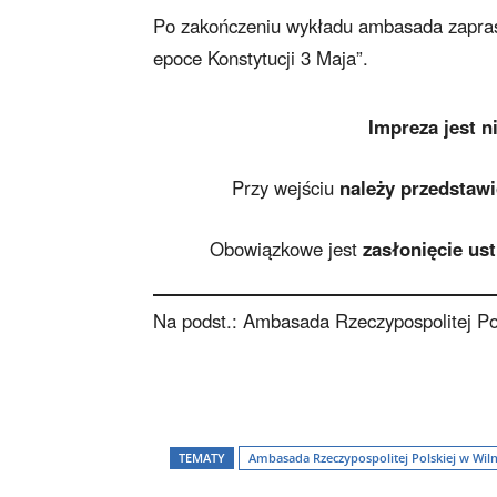
Po zakończeniu wykładu ambasada zaprasz
epoce Konstytucji 3 Maja”.
Impreza jest n
Przy wejściu
należy przedstawi
Obowiązkowe jest
zasłonięcie us
Na podst.: Ambasada Rzeczypospolitej Pol
TEMATY
Ambasada Rzeczypospolitej Polskiej w Wiln