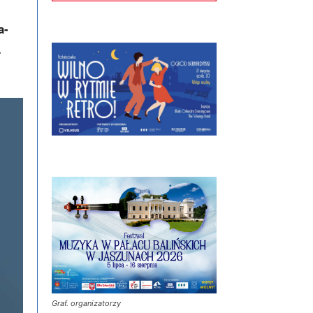
a-
.
Graf. organizatorzy