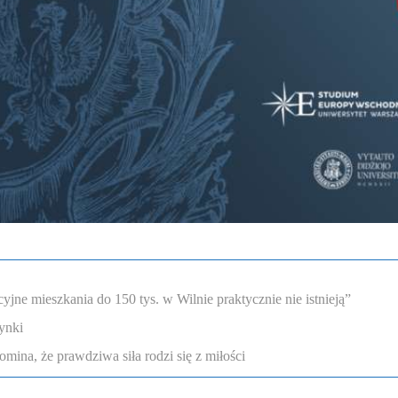
ne mieszkania do 150 tys. w Wilnie praktycznie nie istnieją”
ynki
omina, że prawdziwa siła rodzi się z miłości