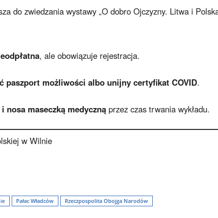
a do zwiedzania wystawy „O dobro Ojczyzny. Litwa i Polsk
ieodpłatna
, ale obowiązuje rejestracja.
ć paszport możliwości albo unijny certyfikat COVID
.
t i nosa maseczką medyczną
przez czas trwania wykładu.
skiej w Wilnie
ie
Pałac Władców
Rzeczpospolita Obojga Narodów