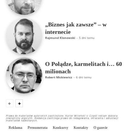
„Biznes jak zawsze” – w
internecie
Rajmund Klonowski
-
5 dni temu
O Połądze, karmelitach i… 60
milionach
Robert Mickiewicz
-
6 dni temu
Prawa do materiałów autorskich zastrzeżone. Kurier Wileński © Część reklam dobiera
zewnętrzny algorytm. Redakcja zastrzega prawo do redagowania, skracania i adiustacji
materiałów nadesłanych.
Reklama
Prenumerata
Konkursy
Kontakty
O gazecie