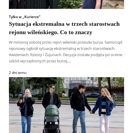
Tylko w „Kurierze”
Sytuacja ekstremalna w trzech starostwach
rejonu wileńskiego. Co to znaczy
W minioną sobotę przez rejon wileński przeszła burza. Samorząd
rejonowy ogłosił sytuację ekstremalną w trzech starostwach:
Awiżeniach, Rzeszy i Zujunach. Decyzja została podjęta po ocenie
szkód wyrządzonych przez burzę,...
2 dni temu