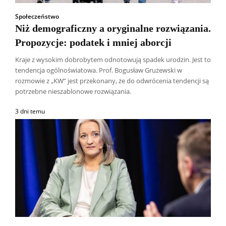
Społeczeństwo
Niż demograficzny a oryginalne rozwiązania.
Propozycje: podatek i mniej aborcji
Kraje z wysokim dobrobytem odnotowują spadek urodzin. Jest to
tendencja ogólnoświatowa. Prof. Bogusław Grużewski w
rozmowie z „KW” jest przekonany, że do odwrócenia tendencji są
potrzebne nieszablonowe rozwiązania.
3 dni temu