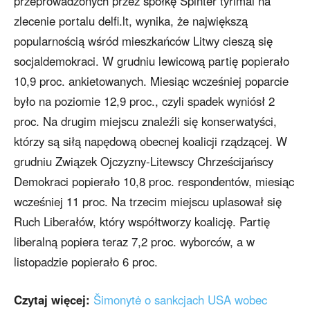
przeprowadzonych przez spółkę Spinter tyrimai na
zlecenie portalu delfi.lt, wynika, że największą
popularnością wśród mieszkańców Litwy cieszą się
socjaldemokraci. W grudniu lewicową partię popierało
10,9 proc. ankietowanych. Miesiąc wcześniej poparcie
było na poziomie 12,9 proc., czyli spadek wyniósł 2
proc. Na drugim miejscu znaleźli się konserwatyści,
którzy są siłą napędową obecnej koalicji rządzącej. W
grudniu Związek Ojczyzny-Litewscy Chrześcijańscy
Demokraci popierało 10,8 proc. respondentów, miesiąc
wcześniej 11 proc. Na trzecim miejscu uplasował się
Ruch Liberałów, który współtworzy koalicję. Partię
liberalną popiera teraz 7,2 proc. wyborców, a w
listopadzie popierało 6 proc.
Czytaj więcej:
Šimonytė o sankcjach USA wobec