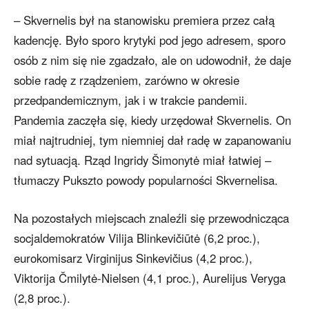
– Skvernelis był na stanowisku premiera przez całą
kadencję. Było sporo krytyki pod jego adresem, sporo
osób z nim się nie zgadzało, ale on udowodnił, że daje
sobie radę z rządzeniem, zarówno w okresie
przedpandemicznym, jak i w trakcie pandemii.
Pandemia zaczęła się, kiedy urzędował Skvernelis. On
miał najtrudniej, tym niemniej dał radę w zapanowaniu
nad sytuacją. Rząd Ingridy Šimonytė miał łatwiej –
tłumaczy Pukszto powody popularności Skvernelisa.
Na pozostałych miejscach znaleźli się przewodnicząca
socjaldemokratów Vilija Blinkevičiūtė (6,2 proc.),
eurokomisarz Virginijus Sinkevičius (4,2 proc.),
Viktorija Čmilytė-Nielsen (4,1 proc.), Aurelijus Veryga
(2,8 proc.).