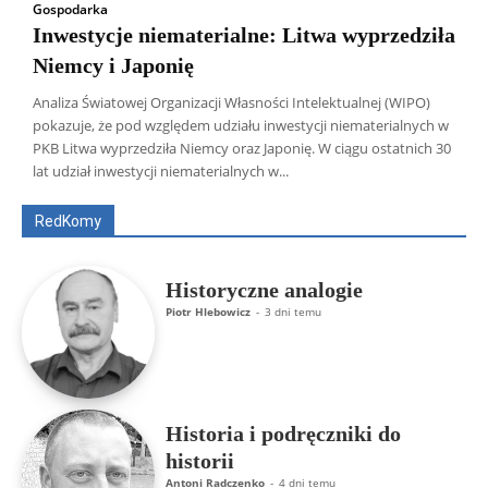
Gospodarka
Inwestycje niematerialne: Litwa wyprzedziła
Niemcy i Japonię
Analiza Światowej Organizacji Własności Intelektualnej (WIPO)
pokazuje, że pod względem udziału inwestycji niematerialnych w
Wszyscy
Aleksander Borowik
Antoni Radczenko
PKB Litwa wyprzedziła Niemcy oraz Japonię. W ciągu ostatnich 30
Artur Płokszto
Grzegorz Górny
lat udział inwestycji niematerialnych w...
ks. Jarosław Wąsowicz SDB
Piotr Hlebowicz
Rajmund Klonowski
Robert Mickiewicz
Tomasz Snarski
RedKomy
Więcej
Historyczne analogie
Piotr Hlebowicz
-
3 dni temu
Historia i podręczniki do
historii
Antoni Radczenko
-
4 dni temu