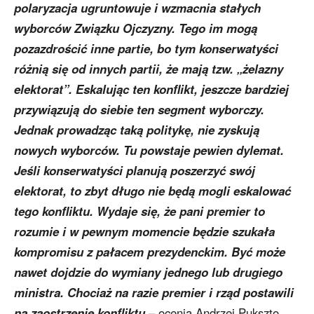
polaryzacja ugruntowuje i wzmacnia stałych
wyborców Związku Ojczyzny. Tego im mogą
pozazdrościć inne partie, bo tym konserwatyści
różnią się od innych partii, że mają tzw. „żelazny
elektorat”. Eskalując ten konflikt, jeszcze bardziej
przywiązują do siebie ten segment wyborczy.
Jednak prowadząc taką politykę, nie zyskują
nowych wyborców. Tu powstaje pewien dylemat.
Jeśli konserwatyści planują poszerzyć swój
elektorat, to zbyt długo nie będą mogli eskalować
tego konfliktu. Wydaje się, że pani premier to
rozumie i w pewnym momencie będzie szukała
kompromisu z pałacem prezydenckim. Być może
nawet dojdzie do wymiany jednego lub drugiego
ministra. Chociaż na razie premier i rząd postawili
na zaostrzenie konfliktu
– ocenia Andrzej Pukszto.