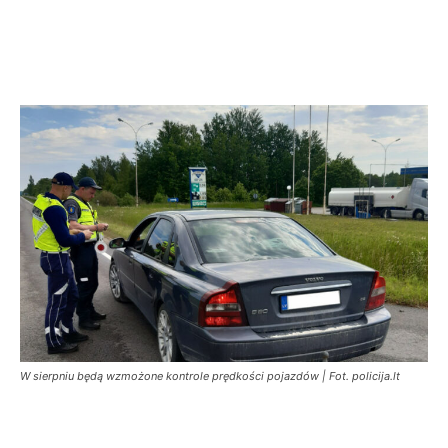
W sierpniu będą wzmożone kontrole prędkości pojazdów | Fot. policija.lt