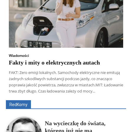
Wiadomości
Fakty i mity o elektrycznych autach
FAKT: Zero emisji lokalnych. Samochody elektryczne nie emitują
żadnych szkodliwych substancji podczas jazdy, co znacząco
Wszyscy
Aleksander Borowik
Antoni Radczenko
poprawia jakość powietrza, zwłaszcza w miastach.MIT: Ładowanie
Artur Płokszto
Grzegorz Górny
trwa zbyt długo. Czas ładowania zależy od mocy...
ks. Jarosław Wąsowicz SDB
Piotr Hlebowicz
Rajmund Klonowski
Robert Mickiewicz
Tomasz Snarski
RedKomy
Więcej
Na wycieczkę do świata,
którego już nie ma