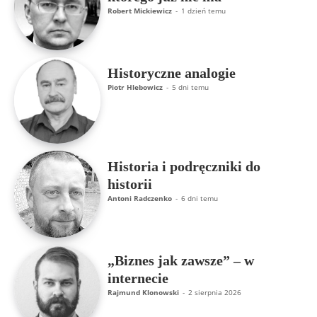
Robert Mickiewicz
-
1 dzień temu
Historyczne analogie
Piotr Hlebowicz
-
5 dni temu
Historia i podręczniki do
historii
Antoni Radczenko
-
6 dni temu
„Biznes jak zawsze” – w
internecie
Rajmund Klonowski
-
2 sierpnia 2026