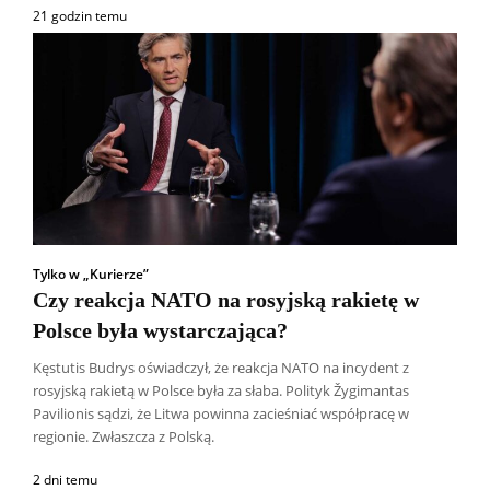
21 godzin temu
Tylko w „Kurierze”
Czy reakcja NATO na rosyjską rakietę w
Polsce była wystarczająca?
Kęstutis Budrys oświadczył, że reakcja NATO na incydent z
rosyjską rakietą w Polsce była za słaba. Polityk Žygimantas
Pavilionis sądzi, że Litwa powinna zacieśniać współpracę w
regionie. Zwłaszcza z Polską.
2 dni temu