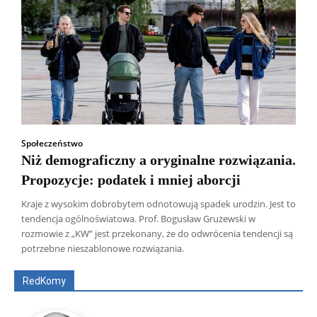
Społeczeństwo
Niż demograficzny a oryginalne rozwiązania.
Propozycje: podatek i mniej aborcji
Kraje z wysokim dobrobytem odnotowują spadek urodzin. Jest to
tendencja ogólnoświatowa. Prof. Bogusław Grużewski w
Wszyscy
Aleksander Borowik
Antoni Radczenko
rozmowie z „KW” jest przekonany, że do odwrócenia tendencji są
Artur Płokszto
Grzegorz Górny
potrzebne nieszablonowe rozwiązania.
ks. Jarosław Wąsowicz SDB
Piotr Hlebowicz
Rajmund Klonowski
Robert Mickiewicz
Tomasz Snarski
RedKomy
Więcej