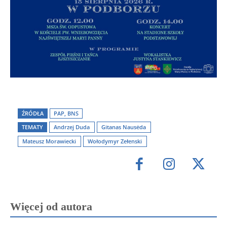
ŹRÓDŁA
PAP, BNS
TEMATY
Andrzej Duda
Gitanas Nausėda
Mateusz Morawiecki
Wołodymyr Zełenski
Więcej od autora