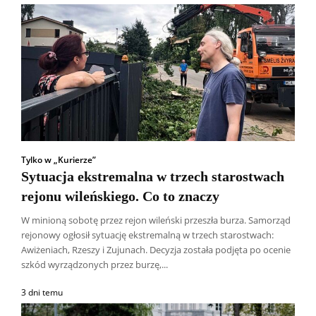
Tylko w „Kurierze”
Sytuacja ekstremalna w trzech starostwach
rejonu wileńskiego. Co to znaczy
W minioną sobotę przez rejon wileński przeszła burza. Samorząd
rejonowy ogłosił sytuację ekstremalną w trzech starostwach:
Awiżeniach, Rzeszy i Zujunach. Decyzja została podjęta po ocenie
szkód wyrządzonych przez burzę,...
3 dni temu