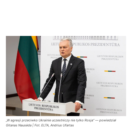
„W agresji przeciwko Ukrainie uczestniczy nie tylko Rosja” — powiedział
Gitanas Nausėda | Fot. ELTA, Andrius Ufartas