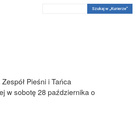
Szukaj w „Kurierze”
Wywiady
Reportaż
Konkursy
Więcej
REKLAMA
PRENUMERATA
KONKURSY
KONTAKTY
 Zespół Pieśni i Tańca
j w sobotę 28 października o