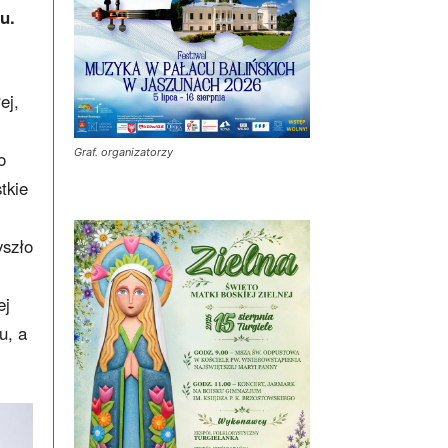
su.
ej,
Graf. organizatorzy
o
tkie
yszło
ej
u, a