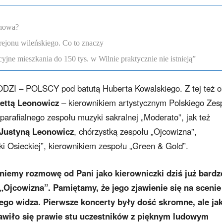
enowa?
rejonu wileńskiego. Co to znaczy
ne mieszkania do 150 tys. w Wilnie praktycznie nie istnieją”
DZI – POLSCY pod batutą Huberta Kowalskiego. Z tej też o
ettą Leonowicz
– kierownikiem artystycznym Polskiego Zes
parafialnego zespołu muzyki sakralnej „Moderato”, jak też
Justyną Leonowicz
, chórzystką zespołu „Ojcowizna”,
i Osieckiej”, kierownikiem zespołu „Green & Gold”.
zniemy rozmowę od Pani jako kierowniczki dziś już bardz
„Ojcowizna”. Pamiętamy, że jego zjawienie się na scenie
iego widza. Pierwsze koncerty były dość skromne, ale ja
jawiło się prawie stu uczestników z pięknym ludowym