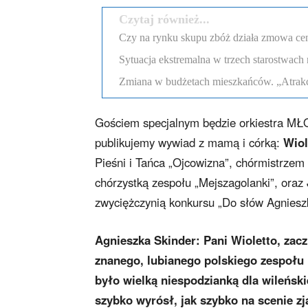
Czytaj również...
Czy na rynku skupu zbóż działa zmowa c
Sytuacja ekstremalna w trzech starostwach 
Zmiana w budżetach mieszkańców. „Atrakcyj
Gościem specjalnym będzie orkiestra MŁO
publikujemy wywiad z mamą i córką:
Wiol
Pieśni i Tańca „Ojcowizna”, chórmistrzem 
chórzystką zespołu „Mejszagolanki”, oraz
zwyciężczynią konkursu „Do słów Agnieszk
Agnieszka Skinder:
Pani Wioletto, zac
znanego, lubianego polskiego zespołu 
było wielką niespodzianką dla wileńsk
szybko wyrósł, jak szybko na scenie z