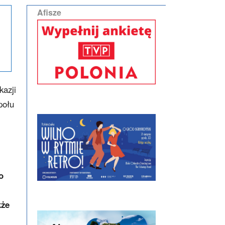
Afisze
kazji
połu
o
kże