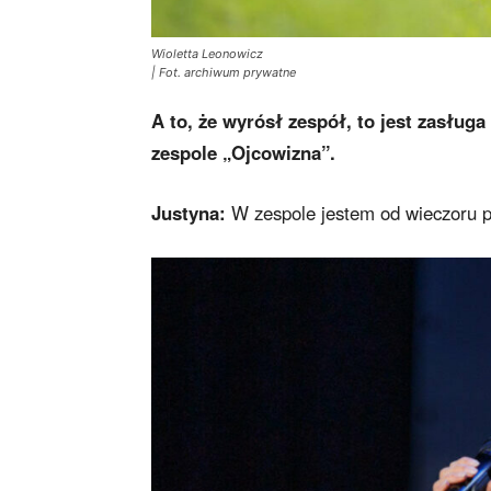
Wioletta Leonowicz
| Fot. archiwum prywatne
A to, że wyrósł zespół, to jest zasług
zespole „Ojcowizna”.
Justyna:
W zespole jestem od wieczoru pa