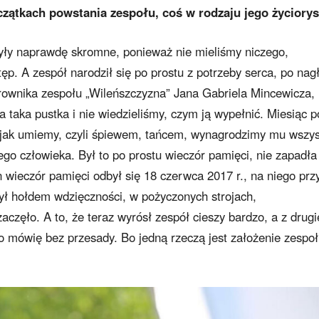
zątkach powstania zespołu, coś w rodzaju jego życiory
były naprawdę skromne, ponieważ nie mieliśmy niczego,
ęp. A zespół narodził się po prostu z potrzeby serca, po nagł
erownika zespołu „Wileńszczyzna” Jana Gabriela Mincewicza,
a taka pustka i nie wiedzieliśmy, czym ją wypełnić. Miesiąc p
k jak umiemy, czyli śpiewem, tańcem, wynagrodzimy mu wszys
iego człowieka. Był to po prostu wieczór pamięci, nie zapadła
 wieczór pamięci odbył się 18 czerwca 2017 r., na niego prz
był hołdem wdzięczności, w pożyczonych strojach,
 zaczęło. A to, że teraz wyrósł zespół cieszy bardzo, a z drugi
o mówię bez przesady. Bo jedną rzeczą jest założenie zespoł