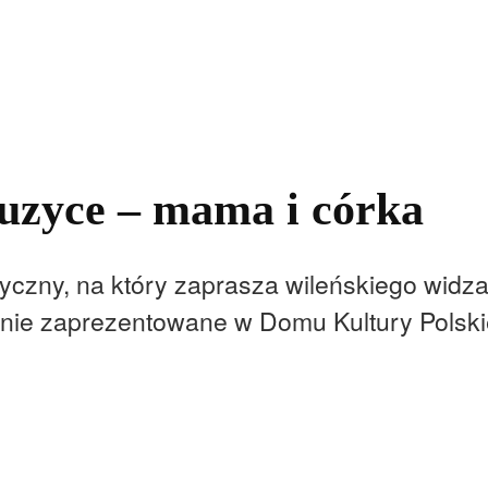
kolnictwo
Samorządy
Kultura
Historia
Komentarze
zyce – mama i córka
zyczny, na który zaprasza wileńskiego widza
nie zaprezentowane w Domu Kultury Polskie