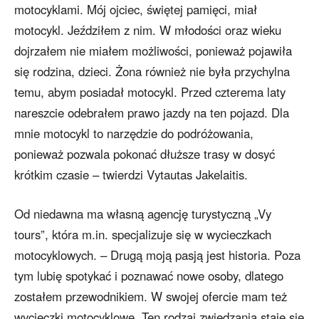
motocyklami. Mój ojciec, świętej pamięci, miał
motocykl. Jeździłem z nim. W młodości oraz wieku
dojrzałem nie miałem możliwości, ponieważ pojawiła
się rodzina, dzieci. Żona również nie była przychylna
temu, abym posiadał motocykl. Przed czterema laty
nareszcie odebrałem prawo jazdy na ten pojazd. Dla
mnie motocykl to narzędzie do podróżowania,
ponieważ pozwala pokonać dłuższe trasy w dosyć
krótkim czasie – twierdzi Vytautas Jakelaitis.
Od niedawna ma własną agencję turystyczną „Vy
tours”, która m.in. specjalizuje się w wycieczkach
motocyklowych. – Drugą moją pasją jest historia. Poza
tym lubię spotykać i poznawać nowe osoby, dlatego
zostałem przewodnikiem. W swojej ofercie mam też
wycieczki motocyklowe. Ten rodzaj zwiedzania staje się