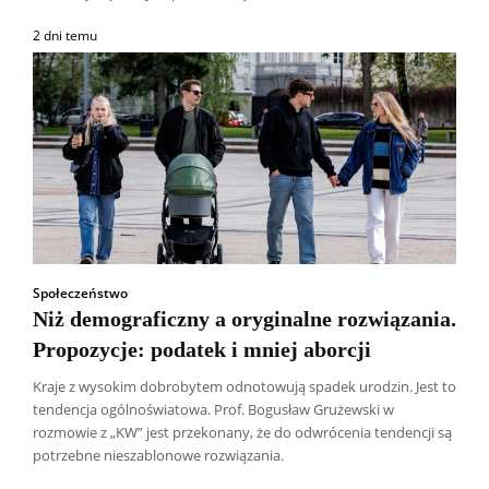
2 dni temu
Społeczeństwo
Niż demograficzny a oryginalne rozwiązania.
Propozycje: podatek i mniej aborcji
Kraje z wysokim dobrobytem odnotowują spadek urodzin. Jest to
tendencja ogólnoświatowa. Prof. Bogusław Grużewski w
Wszyscy
Aleksander Borowik
Antoni Radczenko
rozmowie z „KW” jest przekonany, że do odwrócenia tendencji są
Artur Płokszto
Grzegorz Górny
potrzebne nieszablonowe rozwiązania.
ks. Jarosław Wąsowicz SDB
Piotr Hlebowicz
Rajmund Klonowski
Robert Mickiewicz
Tomasz Snarski