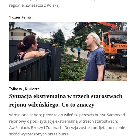
regionie. Zwłaszcza z Polską.
1 dzień temu
Tylko w „Kurierze”
Sytuacja ekstremalna w trzech starostwach
rejonu wileńskiego. Co to znaczy
W minioną sobotę przez rejon wileński przeszła burza. Samorząd
rejonowy ogłosił sytuację ekstremalną w trzech starostwach:
Awiżeniach, Rzeszy i Zujunach. Decyzja została podjęta po ocenie
szkód wyrządzonych przez burzę,...