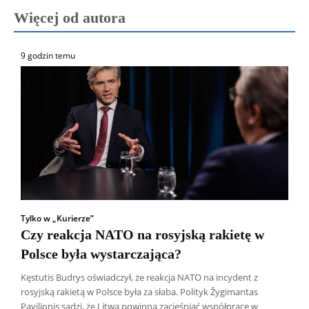
Więcej od autora
9 godzin temu
Tylko w „Kurierze”
Czy reakcja NATO na rosyjską rakietę w
Polsce była wystarczająca?
Kęstutis Budrys oświadczył, że reakcja NATO na incydent z
rosyjską rakietą w Polsce była za słaba. Polityk Žygimantas
Pavilionis sądzi, że Litwa powinna zacieśniać współpracę w