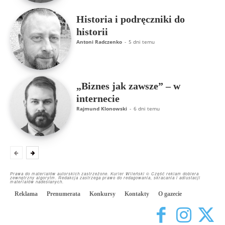
Historia i podręczniki do
historii
Antoni Radczenko
-
5 dni temu
„Biznes jak zawsze” – w
internecie
Rajmund Klonowski
-
6 dni temu
Prawa do materiałów autorskich zastrzeżone. Kurier Wileński © Część reklam dobiera
zewnętrzny algorytm. Redakcja zastrzega prawo do redagowania, skracania i adiustacji
materiałów nadesłanych.
Reklama
Prenumerata
Konkursy
Kontakty
O gazecie