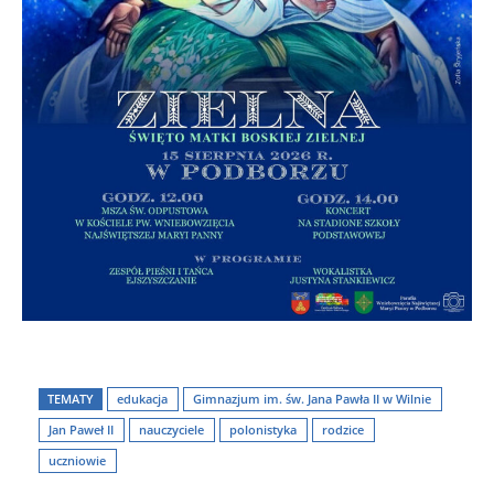
TEMATY
edukacja
Gimnazjum im. św. Jana Pawła II w Wilnie
Jan Paweł II
nauczyciele
polonistyka
rodzice
uczniowie