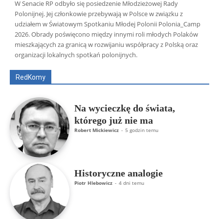
W Senacie RP odbyło się posiedzenie Młodzieżowej Rady
Polonijnej. Jej członkowie przebywają w Polsce w związku z
udziałem w Światowym Spotkaniu Młodej Polonii Polonia_Camp
2026. Obrady poświęcono między innymi roli młodych Polaków
Wszyscy
Aleksander Borowik
Antoni Radczenko
mieszkających za granicą w rozwijaniu współpracy z Polską oraz
Artur Płokszto
Grzegorz Górny
organizacji lokalnych spotkań polonijnych.
ks. Jarosław Wąsowicz SDB
Piotr Hlebowicz
Rajmund Klonowski
Robert Mickiewicz
Tomasz Snarski
RedKomy
Więcej
Na wycieczkę do świata,
którego już nie ma
Robert Mickiewicz
-
5 godzin temu
Historyczne analogie
Piotr Hlebowicz
-
4 dni temu