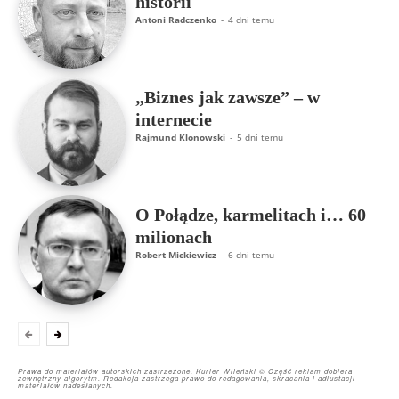
historii
Antoni Radczenko
-
4 dni temu
„Biznes jak zawsze” – w
internecie
Rajmund Klonowski
-
5 dni temu
O Połądze, karmelitach i… 60
milionach
Robert Mickiewicz
-
6 dni temu
Prawa do materiałów autorskich zastrzeżone. Kurier Wileński © Część reklam dobiera
zewnętrzny algorytm. Redakcja zastrzega prawo do redagowania, skracania i adiustacji
materiałów nadesłanych.