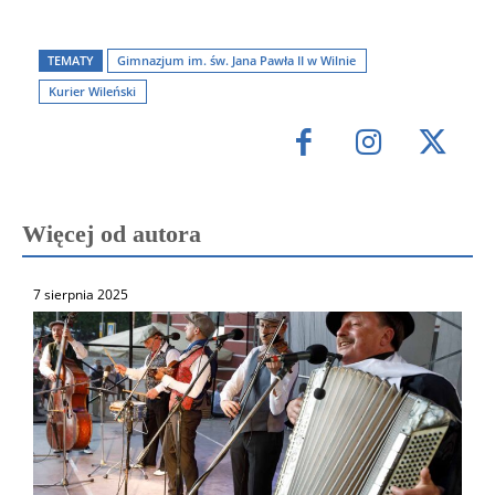
TEMATY
Gimnazjum im. św. Jana Pawła II w Wilnie
Kurier Wileński
Więcej od autora
7 sierpnia 2025