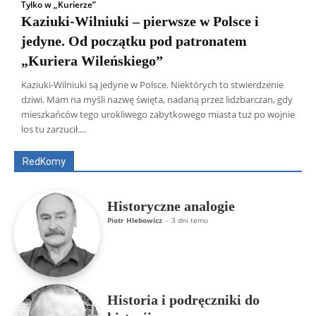
Tylko w „Kurierze”
Kaziuki-Wilniuki – pierwsze w Polsce i
jedyne. Od początku pod patronatem
„Kuriera Wileńskiego”
Kaziuki-Wilniuki są jedyne w Polsce. Niektórych to stwierdzenie
dziwi. Mam na myśli nazwę święta, nadaną przez lidzbarczan, gdy
Wszyscy
Aleksander Borowik
Antoni Radczenko
mieszkańców tego urokliwego zabytkowego miasta tuż po wojnie
Artur Płokszto
Grzegorz Górny
los tu zarzucił....
ks. Jarosław Wąsowicz SDB
Piotr Hlebowicz
Rajmund Klonowski
Robert Mickiewicz
Tomasz Snarski
RedKomy
Więcej
Historyczne analogie
Piotr Hlebowicz
-
3 dni temu
Historia i podręczniki do