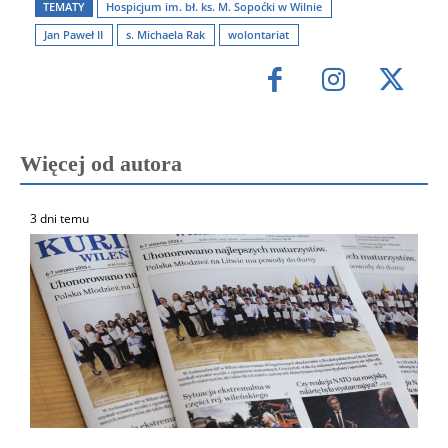
TEMATY
Hospicjum im. bł. ks. M. Sopoćki w Wilnie
Jan Paweł II
s. Michaela Rak
wolontariat
Więcej od autora
3 dni temu