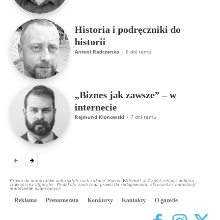
Historia i podręczniki do
historii
Antoni Radczenko
-
6 dni temu
„Biznes jak zawsze” – w
internecie
Rajmund Klonowski
-
7 dni temu
Prawa do materiałów autorskich zastrzeżone. Kurier Wileński © Część reklam dobiera
zewnętrzny algorytm. Redakcja zastrzega prawo do redagowania, skracania i adiustacji
materiałów nadesłanych.
Reklama
Prenumerata
Konkursy
Kontakty
O gazecie