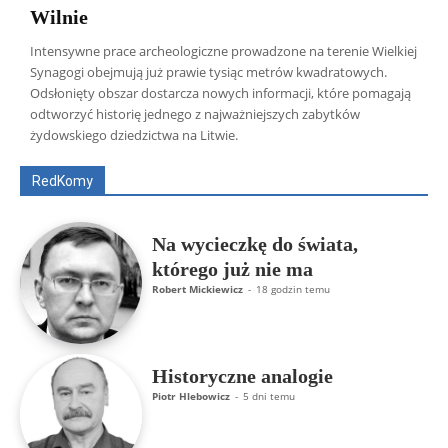
Wilnie
Intensywne prace archeologiczne prowadzone na terenie Wielkiej
Synagogi obejmują już prawie tysiąc metrów kwadratowych.
Odsłonięty obszar dostarcza nowych informacji, które pomagają
Wszyscy
Aleksander Borowik
Antoni Radczenko
odtworzyć historię jednego z najważniejszych zabytków
Artur Płokszto
Grzegorz Górny
żydowskiego dziedzictwa na Litwie.
ks. Jarosław Wąsowicz SDB
Piotr Hlebowicz
Rajmund Klonowski
Robert Mickiewicz
Tomasz Snarski
RedKomy
Więcej
Na wycieczkę do świata,
którego już nie ma
Robert Mickiewicz
-
18 godzin temu
Historyczne analogie
Piotr Hlebowicz
-
5 dni temu