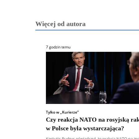
Więcej od autora
7 godzin temu
Tylko w „Kurierze”
Czy reakcja NATO na rosyjską rak
w Polsce była wystarczająca?
Kęstutis Budrys oświadczył, że reakcja NATO na in