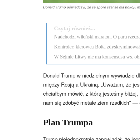
Donald Trump oświadczył, że są spore szanse dla pokoju mi
Czytaj również...
Nadchodzi wileński maraton. O paru rzecza
Kontroler: kierowca Bolta zdyskryminował
W Sejmie Litwy nie ma konsensusu ws. obr
Donald Trump w niedzielnym wywiadzie dl
między Rosją a Ukrainą. „Uważam, że jeste
chciałbym mówić, z którą jesteśmy bliżej,
nam się zdobyć metale ziem rzadkich” —
Plan Trumpa
Trump niejednokrotnie zapowiadał, że jego