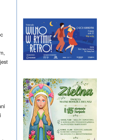
oc
ym,
jest
ani
i