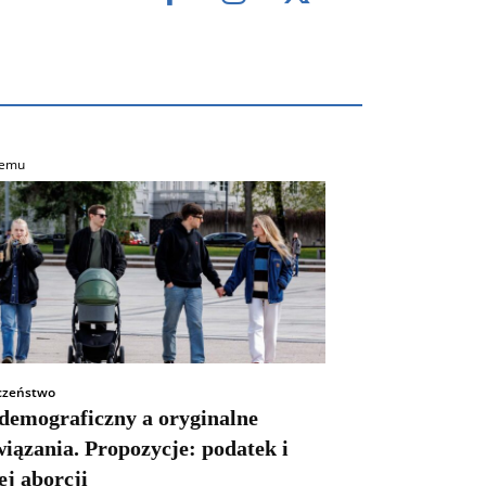
temu
czeństwo
 demograficzny a oryginalne
iązania. Propozycje: podatek i
j aborcji