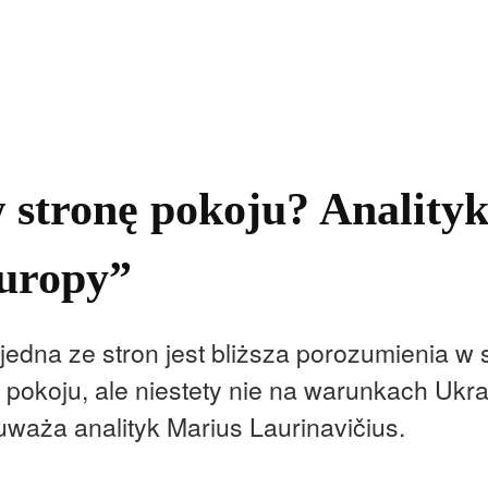
kolnictwo
Samorządy
Kultura
Historia
Komentarze
stronę pokoju? Analityk
uropy”
jedna ze stron jest bliższa porozumienia w
pokoju, ale niestety nie na warunkach Ukrain
uważa analityk Marius Laurinavičius.