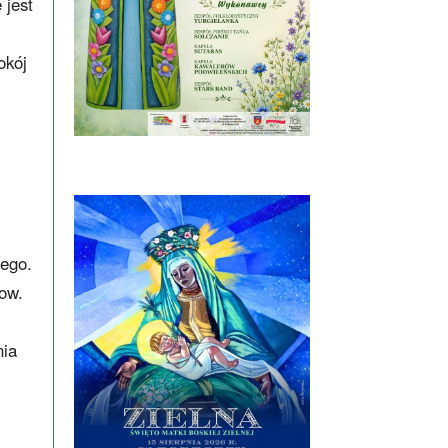
 jest
okój
nego.
tow.
nia