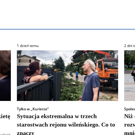
1 dzień temu
2 dni 
Tylko w „Kurierze”
Społe
ietę
Sytuacja ekstremalna w trzech
Niż
starostwach rejonu wileńskiego. Co to
rozw
znaczy
mnie
cydent