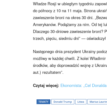
Władze Rosji w ubiegłym tygodniu zapowie
do północy z 10 na 11 maja. Strona ukrai
zawieszenie broni na okres 30 dni. „Bez
Amerykanów. Podążamy za nim. Od tej lub i
Dlaczego 30-dniowe zawieszenie broni? P
trzech, pięciu, siedmiu dni” — oświadczy
Następnego dnia prezydent Ukrainy podcz
możliwy w każdej chwili. Z kolei Władimir 
środków, aby doprowadzić wojnę z Ukrainą
aut.) rezultatem”.
Czytaj więcej:
Ekonomista: „Cel Donalda 
TEMATY
Donald Trump
Litwa
Marius Laurin