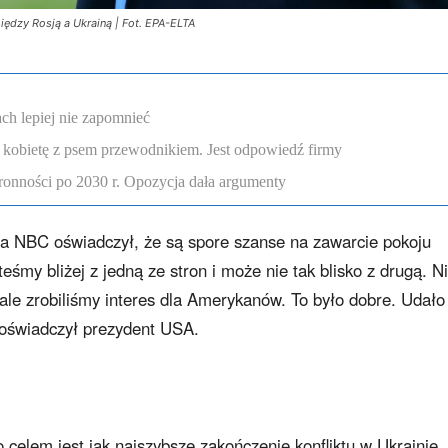
ędzy Rosją a Ukrainą | Fot. EPA-ELTA
ch lepiej nie zapomnieć
 kobietę z psem przewodnikiem. Jest odpowiedź firmy
onności po 2030 r. Opozycja dała argumenty
a NBC oświadczył, że są spore szanse na zawarcie pokoju
śmy bliżej z jedną ze stron i może nie tak blisko z drugą. N
 ale zrobiliśmy interes dla Amerykanów. To było dobre. Udało
 oświadczył prezydent USA.
 celem jest jak najszybsze zakończenie konfliktu w Ukrainie.