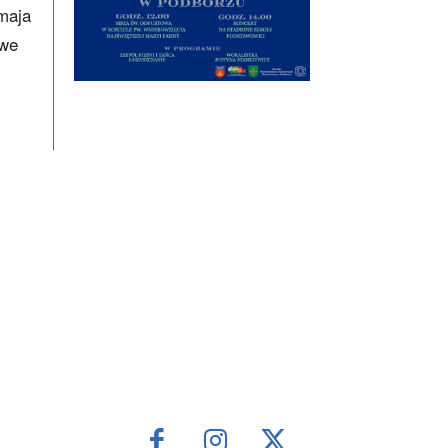
 maja
owe