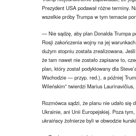
Prezydent USA podawał różne terminy. Na 
wszelkie próby Trumpa w tym temacie poni
— Nie sądzę, aby plan Donalda Trumpa po
Rosji zakończenia wojny na jej warunkac
dużym stopniu została zrealizowana. Jeś
że tam nawet nie zostało zapisane to, cze
plan, który został podyktowany dla Steve
Wschodzie — przyp. red.), a później Tr
Wileńskim” twierdzi Marius Laurinavičius, 
Rozmówca sądzi, że planu nie udało się do
Ukrainie, ani Unii Europejskiej. Poza tym
ukraińscy żołnierze byli w obwodzie kursk