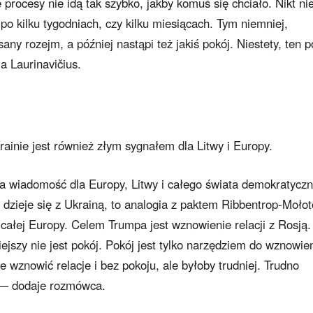
procesy nie idą tak szybko, jakby komuś się chciało. Nikt nie
 po kilku tygodniach, czy kilku miesiącach. Tym niemniej,
any rozejm, a później nastąpi też jakiś pokój. Niestety, ten p
a Laurinavičius.
ainie jest również złym sygnałem dla Litwy i Europy.
 wiadomość dla Europy, Litwy i całego świata demokratycz
 dzieje się z Ukrainą, to analogia z paktem Ribbentrop-Moło
 całej Europy. Celem Trumpa jest wznowienie relacji z Rosją.
jszy nie jest pokój. Pokój jest tylko narzędziem do wznowie
 wznowić relacje i bez pokoju, ale byłoby trudniej. Trudno
 — dodaje rozmówca.