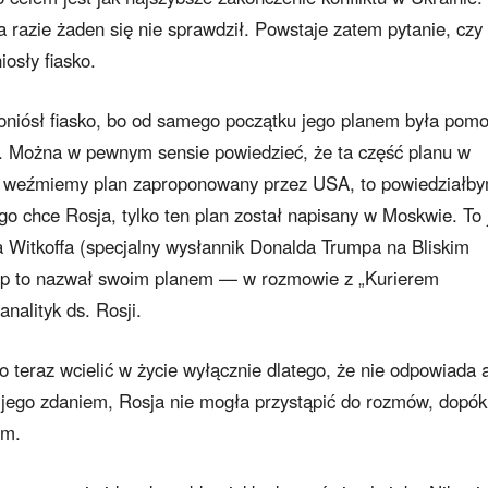
razie żaden się nie sprawdził. Powstaje zatem pytanie, czy
osły fiasko.
niósł fiasko, bo od samego początku jego planem była pom
h. Można w pewnym sensie powiedzieć, że ta część planu w
li weźmiemy plan zaproponowany przez USA, to powiedziałb
go chce Rosja, tylko ten plan został napisany w Moskwie. To 
’a Witkoffa (specjalny wysłannik Donalda Trumpa na Bliskim
ump to nazwał swoim planem — w rozmowie z „Kurierem
analityk ds. Rosji.
 teraz wcielić w życie wyłącznie dlatego, że nie odpowiada 
, jego zdaniem, Rosja nie mogła przystąpić do rozmów, dopók
im.