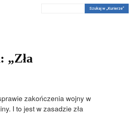
Szukaj w „Kurierze”
Wywiady
Reportaż
Konkursy
Więcej
REKLAMA
PRENUMERATA
KONKURSY
KONTAKTY
: „Zła
 sprawie zakończenia wojny w
y. I to jest w zasadzie zła