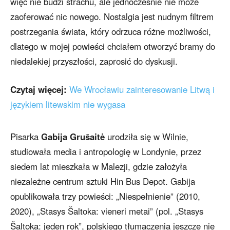
więc nie budzi strachu, ale jednocześnie nie może
zaoferować nic nowego. Nostalgia jest nudnym filtrem
postrzegania świata, który odrzuca różne możliwości,
dlatego w mojej powieści chciałem otworzyć bramy do
niedalekiej przyszłości, zaprosić do dyskusji.
Czytaj więcej:
We Wrocławiu zainteresowanie Litwą i
językiem litewskim nie wygasa
Pisarka
Gabija Grušaitė
urodziła się w Wilnie,
studiowała media i antropologię w Londynie, przez
siedem lat mieszkała w Malezji, gdzie założyła
niezależne centrum sztuki Hin Bus Depot. Gabija
opublikowała trzy powieści: „Niespełnienie” (2010,
2020), „Stasys Šaltoka: vieneri metai” (pol. „Stasys
Šaltoka: jeden rok”, polskiego tłumaczenia jeszcze nie