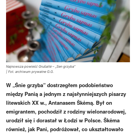
Najnowsza powieść Grušaitė – „Sen grzyba”
| Fot. archiwum prywatne G.G.
W „Śnie grzyba” dostrzegłem podobieństwo
między Panią a jednym z najsłynniejszych pisarzy
litewskich XX w., Antanasem Škėmą. Był on
emigrantem, pochodził z rodziny wielonarodowej,
urodził się i dorastał w Łodzi w Polsce. Škėma
również, jak Pani, podróżował, co ukształtowało