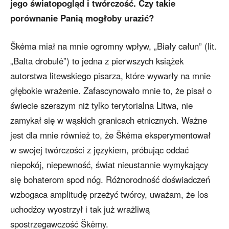
jego światopogląd i twórczość. Czy takie
porównanie Panią mogłoby urazić?
Škėma miał na mnie ogromny wpływ, „Biały całun” (lit.
„Balta drobulė”) to jedna z pierwszych książek
autorstwa litewskiego pisarza, które wywarły na mnie
głębokie wrażenie. Zafascynowało mnie to, że pisał o
świecie szerszym niż tylko terytorialna Litwa, nie
zamykał się w wąskich granicach etnicznych. Ważne
jest dla mnie również to, że Škėma eksperymentował
w swojej twórczości z językiem, próbując oddać
niepokój, niepewność, świat nieustannie wymykający
się bohaterom spod nóg. Różnorodność doświadczeń
wzbogaca amplitudę przeżyć twórcy, uważam, że los
uchodźcy wyostrzył i tak już wrażliwą
spostrzegawczość Škėmy.