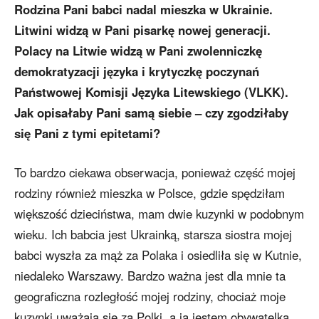
Rodzina Pani babci nadal mieszka w Ukrainie.
Litwini widzą w Pani pisarkę nowej generacji.
Polacy na Litwie widzą w Pani zwolenniczkę
demokratyzacji języka i krytyczkę poczynań
Państwowej Komisji Języka Litewskiego (VLKK).
Jak opisałaby Pani samą siebie – czy zgodziłaby
się Pani z tymi epitetami?
To bardzo ciekawa obserwacja, ponieważ część mojej
rodziny również mieszka w Polsce, gdzie spędziłam
większość dzieciństwa, mam dwie kuzynki w podobnym
wieku. Ich babcia jest Ukrainką, starsza siostra mojej
babci wyszła za mąż za Polaka i osiedliła się w Kutnie,
niedaleko Warszawy. Bardzo ważna jest dla mnie ta
geograficzna rozległość mojej rodziny, chociaż moje
kuzynki uważają się za Polki, a ja jestem obywatelką