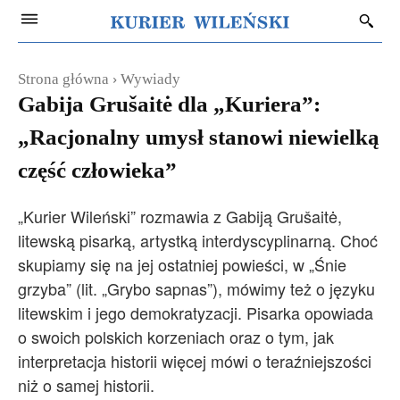
Strona główna
Wywiady
Gabija Grušaitė dla „Kuriera”:
„Racjonalny umysł stanowi niewielką
część człowieka”
„Kurier Wileński” rozmawia z Gabiją Grušaitė,
litewską pisarką, artystką interdyscyplinarną. Choć
skupiamy się na jej ostatniej powieści, w „Śnie
grzyba” (lit. „Grybo sapnas”), mówimy też o języku
litewskim i jego demokratyzacji. Pisarka opowiada
o swoich polskich korzeniach oraz o tym, jak
interpretacja historii więcej mówi o teraźniejszości
niż o samej historii.