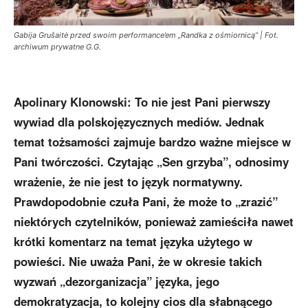
Gabija Grušaitė przed swoim performance’em „Randka z ośmiornicą” | Fot.
archiwum prywatne G.G.
Apolinary Klonowski: To nie jest Pani pierwszy
wywiad dla polskojęzycznych mediów. Jednak
temat tożsamości zajmuje bardzo ważne miejsce w
Pani twórczości. Czytając „Sen grzyba”, odnosimy
wrażenie, że nie jest to język normatywny.
Prawdopodobnie czuła Pani, że może to „zrazić”
niektórych czytelników, ponieważ zamieściła nawet
krótki komentarz na temat języka użytego w
powieści. Nie uważa Pani, że w okresie takich
wyzwań „dezorganizacja” języka, jego
demokratyzacja, to kolejny cios dla słabnącego