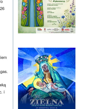
ło
 26
niem
agas.
awką
. i