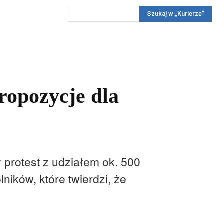
Szukaj w „Kurierze”
Wywiady
Reportaż
Konkursy
Więcej
REKLAMA
PRENUMERATA
KONKURSY
KONTAKTY
ropozycje dla
protest z udziałem ok. 500
ników, które twierdzi, że