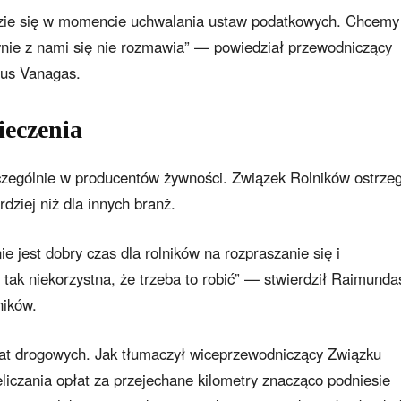
dzie się w momencie uchwalania ustaw podatkowych. Chcemy
wnie z nami się nie rozmawia” — powiedział przewodniczący
ius Vanagas.
ieczenia
zególnie w producentów żywności. Związek Rolników ostrze
dziej niż dla innych branż.
e jest dobry czas dla rolników na rozpraszanie się i
t tak niekorzystna, że trzeba to robić” — stwierdził Raimunda
ników.
at drogowych. Jak tłumaczył wiceprzewodniczący Związku
iczania opłat za przejechane kilometry znacząco podniesie