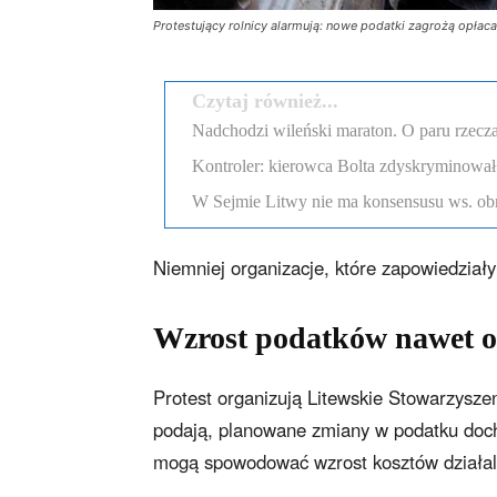
Protestujący rolnicy alarmują: nowe podatki zagrożą opłaca
Czytaj również...
Nadchodzi wileński maraton. O paru rzecza
Kontroler: kierowca Bolta zdyskryminował
W Sejmie Litwy nie ma konsensusu ws. obr
Niemniej organizacje, które zapowiedziały 
Wzrost podatków nawet o 
Protest organizują Litewskie Stowarzysze
podają, planowane zmiany w podatku doc
mogą spowodować wzrost kosztów działaln