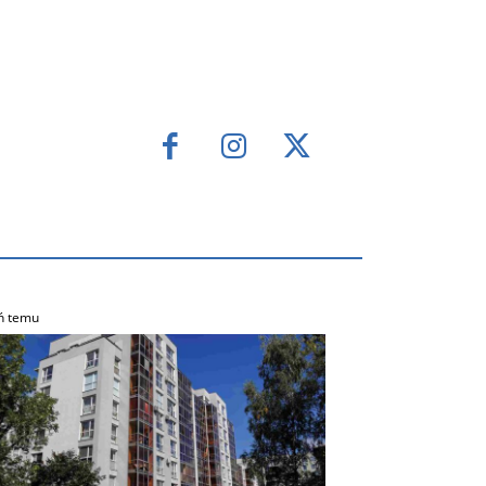
ń temu