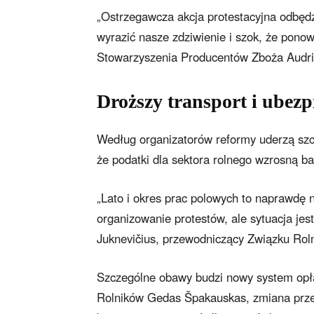
„Ostrzegawcza akcja protestacyjna odbę
wyrazić nasze zdziwienie i szok, że pono
Stowarzyszenia Producentów Zboża Audr
Droższy transport i ubezp
Według organizatorów reformy uderzą szc
że podatki dla sektora rolnego wzrosną bar
„Lato i okres prac polowych to naprawdę ni
organizowanie protestów, ale sytuacja jes
Juknevičius, przewodniczący Związku Rol
Szczególne obawy budzi nowy system opł
Rolników Gedas Špakauskas, zmiana przel