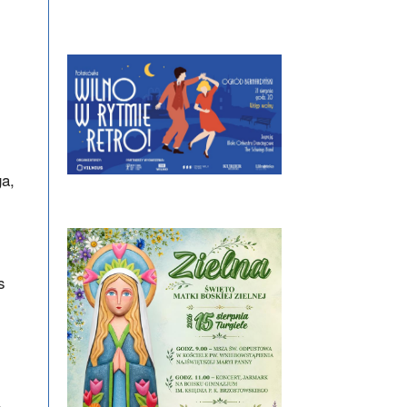
ga,
s