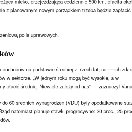
wożąca mleko, przejeżdżająca codziennie 500 km, płaciła oko
dnie z planowanym nowym porządkiem trzeba będzie zapłacić
czeniową polis uprawowych.
ików
 dochodów na podstawie średniej z trzech lat, co — ich zda
ów w sektorze. „W jednym roku mogą być wysokie, a w
 płacić średnią. Niewiele zależy od nas” — zaznaczył Van
dy do 60 średnich wynagrodzeń (VDU) były opodatkowane st
Rząd natomiast planuje stawki progresywne: 20 proc., 25 proc
odów.