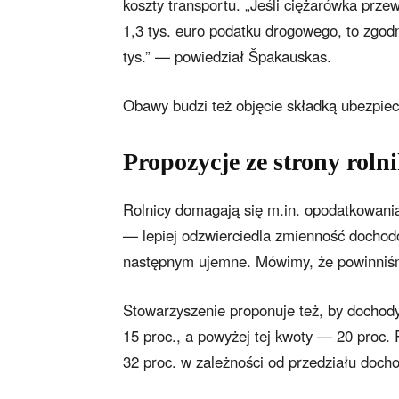
koszty transportu. „Jeśli ciężarówka prze
1,3 tys. euro podatku drogowego, to zgo
tys.” — powiedział Špakauskas.
Obawy budzi też objęcie składką ubezpie
Propozycje ze strony roln
Rolnicy domagają się m.in. opodatkowania
— lepiej odzwierciedla zmienność dochod
następnym ujemne. Mówimy, że powinniśmy
Stowarzyszenie proponuje też, by docho
15 proc., a powyżej tej kwoty — 20 proc. 
32 proc. w zależności od przedziału doch