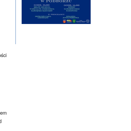
ości
niem
d