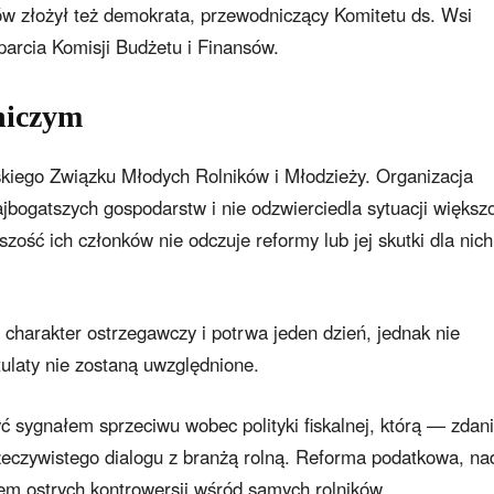
ów złożył też demokrata, przewodniczący Komitetu ds. Wsi
parcia Komisji Budżetu i Finansów.
niczym
wskiego Związku Młodych Rolników i Młodzieży. Organizacja
ajbogatszych gospodarstw i nie odzwierciedla sytuacji większ
zość ich członków nie odczuje reformy lub jej skutki dla nich
 charakter ostrzegawczy i potrwa jeden dzień, jednak nie
stulaty nie zostaną uwzględnione.
być sygnałem sprzeciwu wobec polityki fiskalnej, którą — zda
eczywistego dialogu z branżą rolną. Reforma podatkowa, na
em ostrych kontrowersji wśród samych rolników.