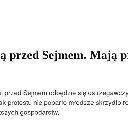
kolnictwo
Samorządy
Kultura
Historia
Komentarze
ją przed Sejmem. Mają p
, przed Sejmem odbędzie się ostrzegawczy 
ak protestu nie poparło młodsze skrzydło rol
atszych gospodarstw.