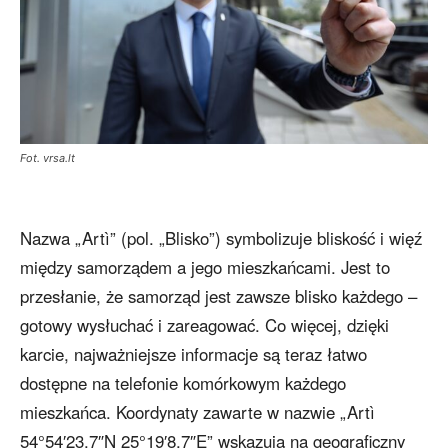
Fot. vrsa.lt
Nazwa „Artì” (pol. „Blisko”) symbolizuje bliskość i więź
między samorządem a jego mieszkańcami. Jest to
przesłanie, że samorząd jest zawsze blisko każdego –
gotowy wysłuchać i zareagować. Co więcej, dzięki
karcie, najważniejsze informacje są teraz łatwo
dostępne na telefonie komórkowym każdego
mieszkańca. Koordynaty zawarte w nazwie „Artì
54°54′23.7″N 25°19′8.7″E” wskazują na geograficzny