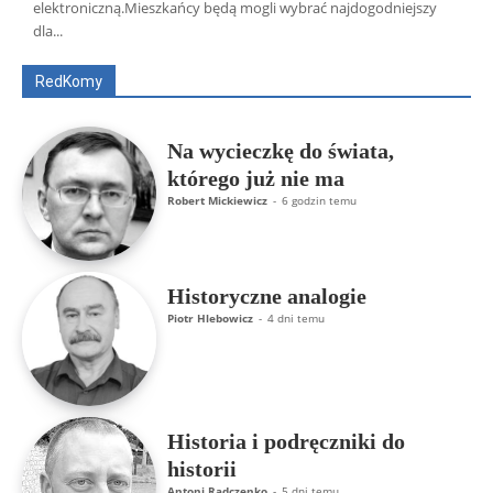
Wszyscy
Aleksander Borowik
Antoni Radczenko
elektroniczną.Mieszkańcy będą mogli wybrać najdogodniejszy
Artur Płokszto
Grzegorz Górny
dla...
ks. Jarosław Wąsowicz SDB
Piotr Hlebowicz
Rajmund Klonowski
Robert Mickiewicz
Tomasz Snarski
RedKomy
Więcej
Na wycieczkę do świata,
którego już nie ma
Robert Mickiewicz
-
6 godzin temu
Historyczne analogie
Piotr Hlebowicz
-
4 dni temu
Historia i podręczniki do
historii
Antoni Radczenko
-
5 dni temu