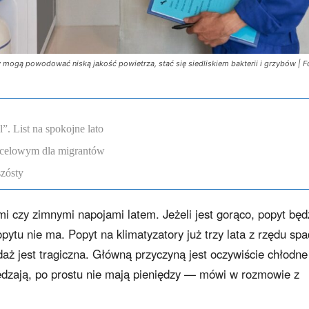
 mogą powodować niską jakość powietrza, stać się siedliskiem bakterii i grzybów | F
. List na spokojne lato
ocelowym dla migrantów
szósty
mi czy zimnymi napojami latem. Jeżeli jest gorąco, popyt będ
popytu nie ma. Popyt na klimatyzatory już trzy lata z rzędu spa
aż jest tragiczna. Główną przyczyną jest oczywiście chłodne
zędzają, po prostu nie mają pieniędzy — mówi w rozmowie z