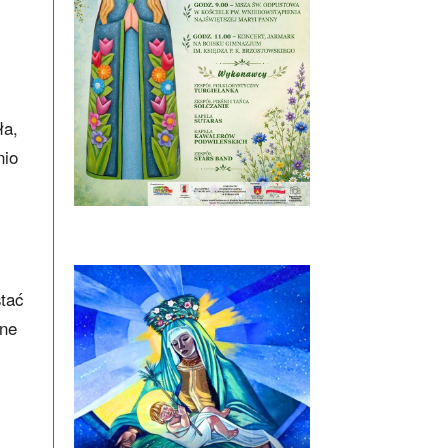
ła,
nio
tać
nne