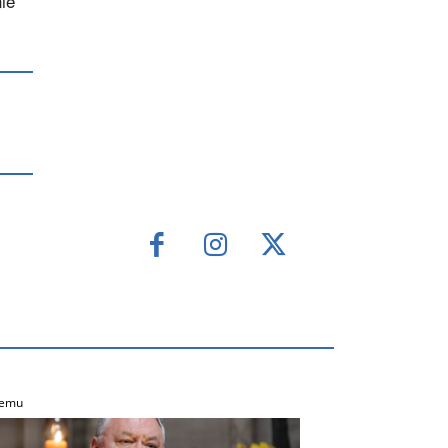
ie
temu