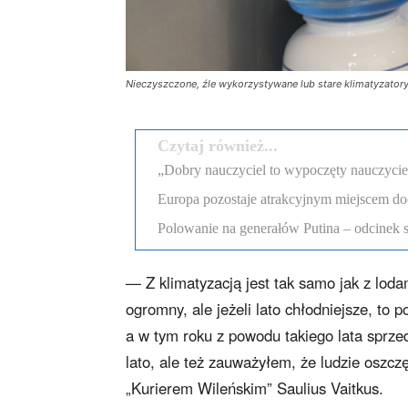
Nieczyszczone, źle wykorzystywane lub stare klimatyzatory
Czytaj również...
„Dobry nauczyciel to wypoczęty nauczyciel”
Europa pozostaje atrakcyjnym miejscem d
Polowanie na generałów Putina – odcinek 
— Z klimatyzacją jest tak samo jak z loda
ogromny, ale jeżeli lato chłodniejsze, to 
a w tym roku z powodu takiego lata sprzed
lato, ale też zauważyłem, że ludzie oszc
„Kurierem Wileńskim” Saulius Vaitkus.