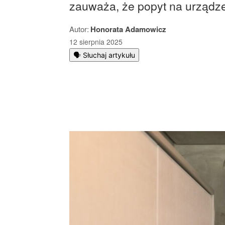
zauważa, że popyt na urządz
Autor:
Honorata Adamowicz
12 sierpnia 2025
🗣️ Słuchaj artykułu
Podziel się