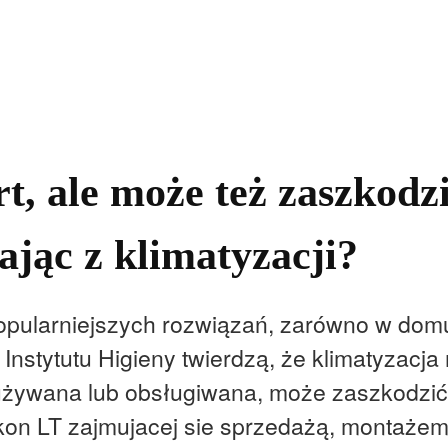
kolnictwo
Samorządy
Kultura
Historia
Komentarze
, ale może też zaszkodz
ając z klimatyzacji?
opularniejszych rozwiązań, zarówno w domu
 z Instytutu Higieny twierdzą, że klimatyzacj
io używana lub obsługiwana, może zaszkodz
rkon LT zajmujacej sie sprzedażą, montażem 