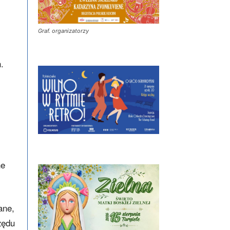
Graf. organizatorzy
.
ne
ane,
rzędu