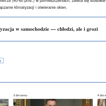
etrza (40-60 proc.) w pomieszczeniach, zaleca się stosowan
czanie klimatyzacji i otwieranie okien.
yzacja w samochodzie — chłodzi, ale i grozi
y
3 dni temu
4 dni 