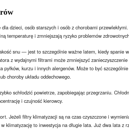
orów
dla dzieci, osób starszych i osób z chorobami przewlekłymi.
ną temperaturę i zmniejszają ryzyko problemów zdrowotnych
akość snu — jest to szczególnie ważne latem, kiedy spanie w
atora z wydajnymi filtrami może zmniejszyć zanieczyszczenie
 pyłków, kurzu i innych alergenów. Może to być szczególnie
e lub choroby układu oddechowego.
ybko schłodzić powietrze, zapobiegając przegrzaniu. Chłod
entrację i czujność kierowcy.
t. Jeżeli filtry klimatyzacji są na czas czyszczone i wymieni
a w klimatyzację to inwestycja na długie lata. Już dwa lata z 