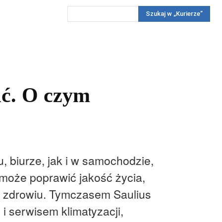
Szukaj w „Kurierze”
Wywiady
Reportaż
Konkursy
Więcej
REKLAMA
PRENUMERATA
KONKURSY
KONTAKTY
ić. O czym
, biurze, jak i w samochodzie,
a może poprawić jakość życia,
ić zdrowiu. Tymczasem Saulius
i serwisem klimatyzacji,