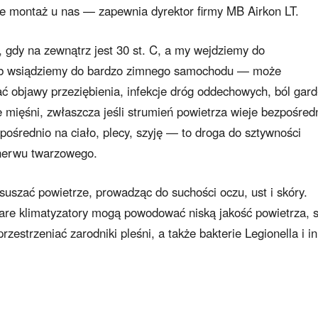
kże montaż u nas — zapewnia dyrektor firmy MB Airkon LT.
 gdy na zewnątrz jest 30 st. C, a my wejdziemy do
lub wsiądziemy do bardzo zimnego samochodu — może
 objawy przeziębienia, infekcje dróg oddechowych, ból gard
e mięśni, zwłaszcza jeśli strumień powietrza wieje bezpośred
pośrednio na ciało, plecy, szyję — to droga do sztywności
 nerwu twarzowego.
suszać powietrze, prowadząc do suchości oczu, ust i skóry.
are klimatyzatory mogą powodować niską jakość powietrza, s
przestrzeniać zarodniki pleśni, a także bakterie Legionella i i