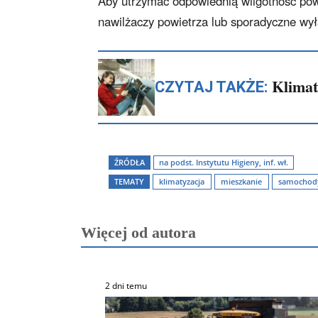
Aby utrzymać odpowiednią wilgotność powi
nawilżaczy powietrza lub sporadyczne wyłą
Klimat
CZYTAJ TAKŻE:
ŹRÓDŁA
na podst. Instytutu Higieny, inf. wł.
TEMATY
klimatyzacja
mieszkanie
samochod
Więcej od autora
2 dni temu