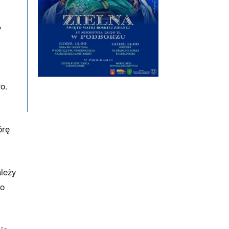
y
o.
órę
ależy
co