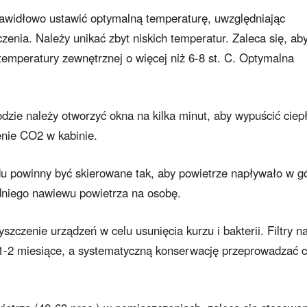
prawidłowo ustawić optymalną temperaturę, uwzględniając
zenia. Należy unikać zbyt niskich temperatur. Zaleca się, ab
temperatury zewnętrznej o więcej niż 6-8 st. C. Optymalna
zie należy otworzyć okna na kilka minut, aby wypuścić ciepł
enie CO2 w kabinie.
u powinny być skierowane tak, aby powietrze napływało w g
edniego nawiewu powietrza na osobę.
szczenie urządzeń w celu usunięcia kurzu i bakterii. Filtry n
 1-2 miesiące, a systematyczną konserwację przeprowadzać 