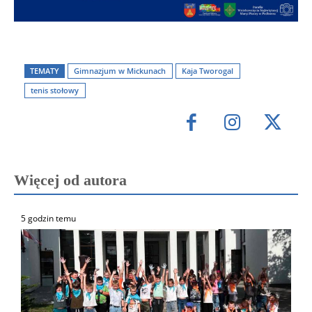
TEMATY
Gimnazjum w Mickunach
Kaja Tworogal
tenis stołowy
Więcej od autora
5 godzin temu