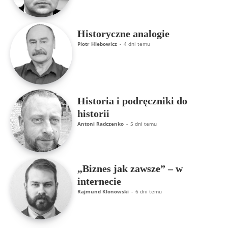
Historyczne analogie
Piotr Hlebowicz
-
4 dni temu
Historia i podręczniki do
historii
Antoni Radczenko
-
5 dni temu
„Biznes jak zawsze” – w
internecie
Rajmund Klonowski
-
6 dni temu