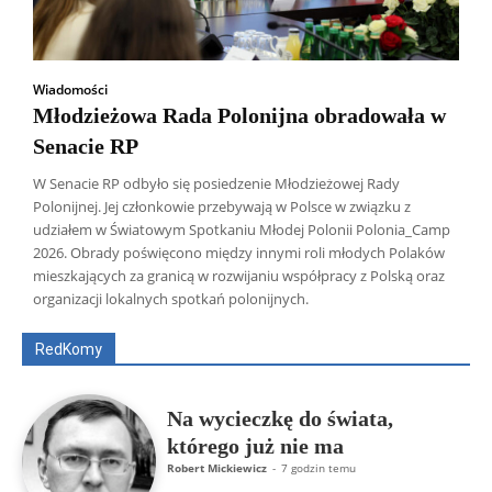
Wiadomości
Młodzieżowa Rada Polonijna obradowała w
Senacie RP
W Senacie RP odbyło się posiedzenie Młodzieżowej Rady
Polonijnej. Jej członkowie przebywają w Polsce w związku z
udziałem w Światowym Spotkaniu Młodej Polonii Polonia_Camp
2026. Obrady poświęcono między innymi roli młodych Polaków
Wszyscy
Aleksander Borowik
Antoni Radczenko
mieszkających za granicą w rozwijaniu współpracy z Polską oraz
Artur Płokszto
Grzegorz Górny
organizacji lokalnych spotkań polonijnych.
ks. Jarosław Wąsowicz SDB
Piotr Hlebowicz
Rajmund Klonowski
Robert Mickiewicz
Tomasz Snarski
RedKomy
Więcej
Na wycieczkę do świata,
którego już nie ma
Robert Mickiewicz
-
7 godzin temu