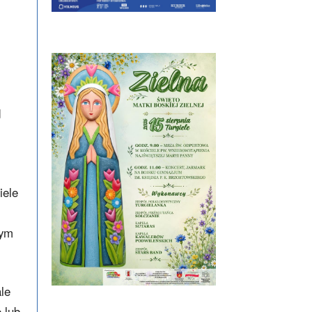
d
iele
mym
le
 lub