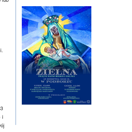
i.
63
 i
wój