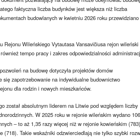
atego faktyczna liczba budynków jest większa niż liczba
kumentach budowlanych w kwietniu 2026 roku przewidziano
u Rejonu Wileńskiego Vytautasa Vansavičiusa rejon wileński
 również tempo pracy i zakres odpowiedzialności administracj
 pozwoleń na budowę dotyczyła projektów domów
ce się zapotrzebowanie na indywidualne budownictwo
ejonu dla rodzin i nowych mieszkańców.
 został absolutnym liderem na Litwie pod względem liczby
norodzinnych. W 2025 roku w rejonie wileńskim wydano 10
ch – to aż 1,35 razy więcej niż w rejonie kowieńskim (783)
e (718). Takie wskaźniki odzwierciedlają nie tylko szybki roz