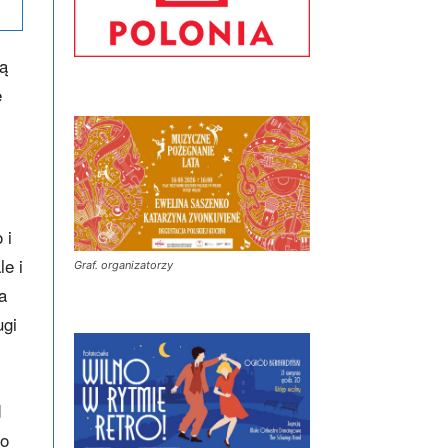
ją
e
 i
le i
Graf. organizatorzy
a
ugi
d
go