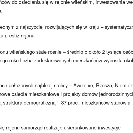
ńców do osiedlania się w rejonie wileńskim, inwestowania we
a.
dnym z najszybciej rozwijających się w kraju – systematycz
a prestiż rejonu.
onu wileńskiego stale rośnie – średnio o około 2 tysiące osó
 tego roku liczba zadeklarowanych mieszkańców wynosiła oko
ch położonych najbliżej stolicy – Awiżenie, Rzesza, Niemież
 nowe osiedla mieszkaniowe i projekty domów jednorodzinnyc
ą strukturą demograficzną – 37 proc. mieszkańców stanowią
ię rejonu samorząd realizuje ukierunkowane inwestycje –