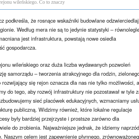
rejonu wileńskiego. Co to znaczy
z podkreśla, że rosnące wskaźniki budowlane odzwierciedla
ionie. Według mera nie są to jedynie statystyki – równolegl
acniana jest infrastruktura, powstają nowe osiedla
ość gospodarcza.
ejonu wileńskiego oraz duża liczba wydawanych pozwoleń
zję samorządu – tworzenia atrakcyjnego dla rodzin, zielonego
ozwijający się rejon oznacza dla nas nie tylko możliwości, a
y do tego, aby rozwój infrastruktury nie pozostawał w tyle z
rozbudowujemy sieć placówek edukacyjnych, wzmacniamy usł
ukturę publiczną. Widzimy również, które lokalne regulacje
sy były bardziej przejrzyste i prostsze zarówno dla
iele do zrobienia. Najważniejsze jednak, że idziemy naprzó
ie. Naszym celem jest zapewnienie płynnego, zrównoważone