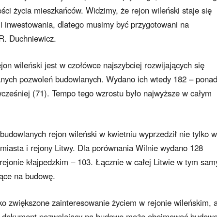
ci życia mieszkańców. Widzimy, że rejon wileński staje się
 i inwestowania, dlatego musimy być przygotowani na
R. Duchniewicz.
jon wileński jest w czołówce najszybciej rozwijających się
ych pozwoleń budowlanych. Wydano ich wtedy 182 – pona
 wcześniej (71). Tempo tego wzrostu było najwyższe w całym
dowlanych rejon wileński w kwietniu wyprzedził nie tylko w
miasta i rejony Litwy. Dla porównania Wilnie wydano 128
rejonie kłajpedzkim – 103. Łącznie w całej Litwie w tym sa
ące na budowę.
lko zwiększone zainteresowanie życiem w rejonie wileńskim, a
den dokument pozwalający na budowę może obejmować budowę