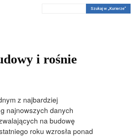
Szukaj w „Kurierze”
Wywiady
Reportaż
Konkursy
Więcej
REKLAMA
PRENUMERATA
KONKURSY
KONTAKTY
udowy i rośnie
dnym z najbardziej
ług najnowszych danych
ozwalających na budowę
statniego roku wzrosła ponad