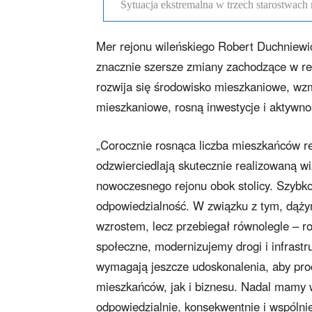
Sytuacja ekstremalna w trzech starostwach 
Mer rejonu wileńskiego Robert Duchniewic
znacznie szersze zmiany zachodzące w reg
rozwija się środowisko mieszkaniowe, wzm
mieszkaniowe, rosną inwestycje i aktywn
„Corocznie rosnąca liczba mieszkańców r
odzwierciedlają skutecznie realizowaną wi
nowoczesnego rejonu obok stolicy. Szybko r
odpowiedzialność. W związku z tym, dążym
wzrostem, lecz przebiegał równolegle – 
społeczne, modernizujemy drogi i infrastr
wymagają jeszcze udoskonalenia, aby proce
mieszkańców, jak i biznesu. Nadal mamy w
odpowiedzialnie, konsekwentnie i wspóln