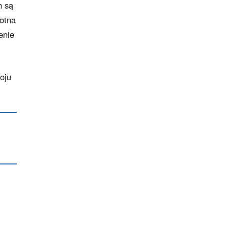
h są
totna
enie
oju