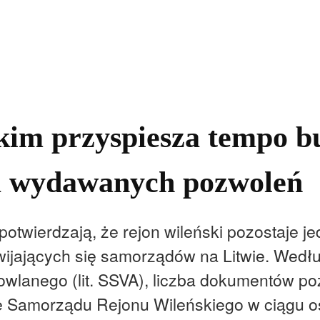
kolnictwo
Samorządy
Kultura
Historia
Komentarze
kim przyspiesza tempo b
a wydawanych pozwoleń
twierdzają, że rejon wileński pozostaje je
ozwijających się samorządów na Litwie. Wed
owlanego (lit. SSVA), liczba dokumentów p
ę Samorządu Rejonu Wileńskiego w ciągu o