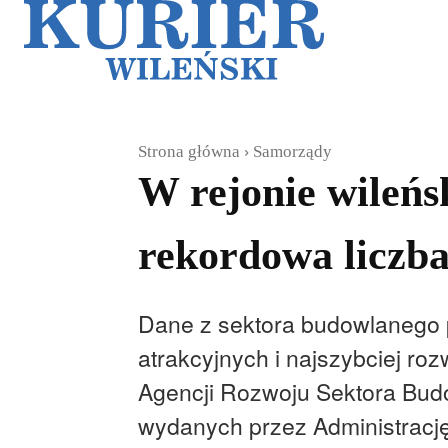
Galerie
Sz
Strona główna
Samorządy
W rejonie wileńs
rekordowa liczb
Dane z sektora budowlanego po
atrakcyjnych i najszybciej r
Agencji Rozwoju Sektora Bud
wydanych przez Administracj