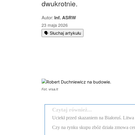
dwukrotnie.
Autor:
Inf. ASRW
23 maja 2026
🗣️ Słuchaj artykułu
Podziel się
Fot. vrsa.lt
Czytaj również...
Uciekł przed skazaniem na Białoruś. Litw
Czy na rynku skupu zbóż działa zmowa c