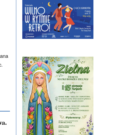
wana
c.
wa.