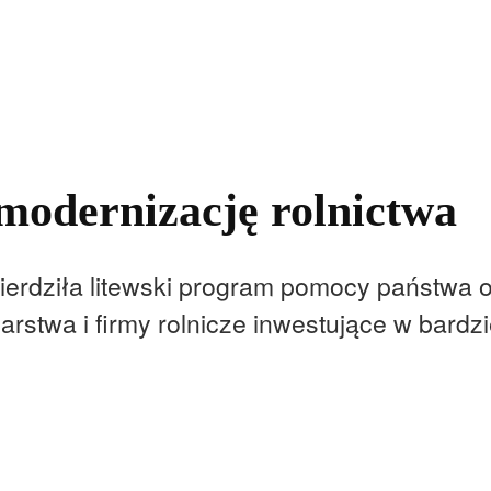
kolnictwo
Samorządy
Kultura
Historia
Komentarze
modernizację rolnictwa
ierdziła litewski program pomocy państwa o
rstwa i firmy rolnicze inwestujące w bard