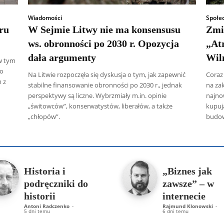
Wiadomości
Społe
ru
W Sejmie Litwy nie ma konsensusu
Zmi
ws. obronności po 2030 r. Opozycja
„Atr
dała argumenty
Wiln
 w tym
 o
Na Litwie rozpoczęła się dyskusja o tym, jak zapewnić
Coraz
 z
stabilne finansowanie obronności po 2030 r., jednak
na za
perspektywy są liczne. Wybrzmiały m.in. opinie
najno
„świtowców”, konserwatystów, liberałów, a także
kupuj
„chłopów”.
budo
 Radczenko
Artur Płokszto
Grzegorz Górny
ks. Jarosław Wąsow
Historia i
„Biznes jak
podręczniki do
zawsze” – w
historii
internecie
Antoni Radczenko
-
Rajmund Klonowski
-
5 dni temu
6 dni temu