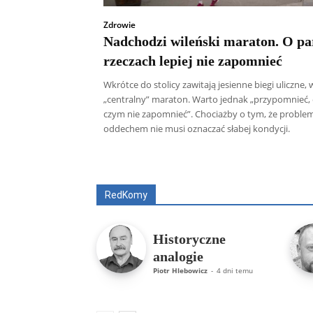
Zdrowie
Nadchodzi wileński maraton. O pa
rzeczach lepiej nie zapomnieć
Wkrótce do stolicy zawitają jesienne biegi uliczne,
„centralny” maraton. Warto jednak „przypomnieć,
czym nie zapomnieć”. Chociażby o tym, że problem
oddechem nie musi oznaczać słabej kondycji.
Wszyscy
Aleksander Borowik
Antoni
RedKomy
Historyczne
analogie
Piotr Hlebowicz
-
4 dni temu