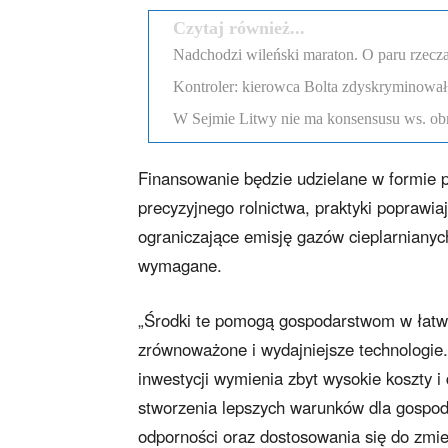
Czytaj również...
Nadchodzi wileński maraton. O paru rzecza
Kontroler: kierowca Bolta zdyskryminował
W Sejmie Litwy nie ma konsensusu ws. obr
Finansowanie będzie udzielane w formie p
precyzyjnego rolnictwa, praktyki poprawia
ograniczające emisję gazów cieplarnianyc
wymagane.
„Środki te pomogą gospodarstwom w łatwi
zrównoważone i wydajniejsze technologie.
inwestycji wymienia zbyt wysokie koszty i
stworzenia lepszych warunków dla gospoda
odporności oraz dostosowania się do zmie