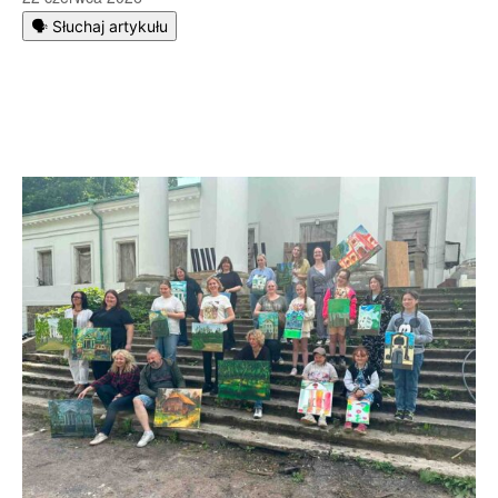
🗣️ Słuchaj artykułu