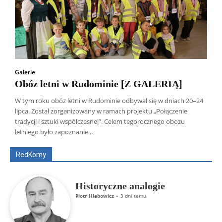
Galerie
Obóz letni w Rudominie [Z GALERIĄ]
W tym roku obóz letni w Rudominie odbywał się w dniach 20–24
lipca. Został zorganizowany w ramach projektu „Połączenie
Wszyscy
Aleksander Borowik
Antoni Radczenko
tradycji i sztuki współczesnej”. Celem tegorocznego obozu
Artur Płokszto
Grzegorz Górny
letniego było zapoznanie...
ks. Jarosław Wąsowicz SDB
Piotr Hlebowicz
Rajmund Klonowski
Robert Mickiewicz
Tomasz Snarski
RedKomy
Więcej
Historyczne analogie
Piotr Hlebowicz
-
3 dni temu