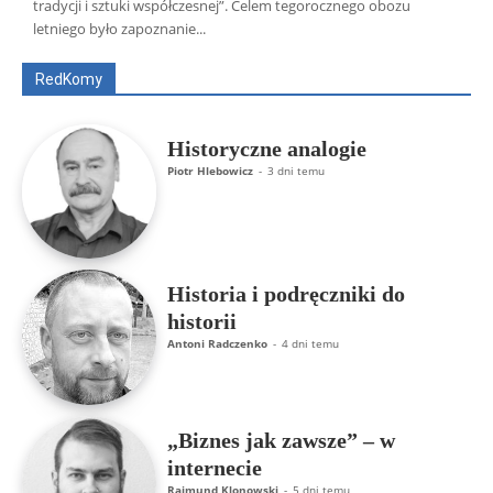
Wszyscy
Aleksander Borowik
Antoni Radczenko
tradycji i sztuki współczesnej”. Celem tegorocznego obozu
Artur Płokszto
Grzegorz Górny
letniego było zapoznanie...
ks. Jarosław Wąsowicz SDB
Piotr Hlebowicz
Rajmund Klonowski
Robert Mickiewicz
Tomasz Snarski
RedKomy
Więcej
Historyczne analogie
Piotr Hlebowicz
-
3 dni temu
Historia i podręczniki do
historii
Antoni Radczenko
-
4 dni temu
„Biznes jak zawsze” – w
internecie
Rajmund Klonowski
-
5 dni temu