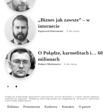
„Biznes jak zawsze” – w
internecie
Rajmund Klonowski
-
5 dni temu
O Połądze, karmelitach i… 60
milionach
Robert Mickiewicz
-
6 dni temu
Prawa do materiałów autorskich zastrzeżone. Kurier Wileński © Część reklam dobiera
zewnętrzny algorytm. Redakcja zastrzega prawo do redagowania, skracania i adiustacji
materiałów nadesłanych.
Reklama
Prenumerata
Konkursy
Kontakty
O gazecie