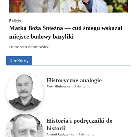
Religia
Matka Boża Śnieżna — cud śniegu wskazał
miejsce budowy bazyliki
Wszyscy
Aleksander Borowik
Antoni Radczenko
Artur Płokszto
Grzegorz Górny
Honorata Adamowicz
ks. Jarosław Wąsowicz SDB
Piotr Hlebowicz
Rajmund Klonowski
Robert Mickiewicz
Tomasz Snarski
RedKomy
Więcej
Historyczne analogie
Piotr Hlebowicz
-
3 dni temu
Historia i podręczniki do
historii
Antoni Radczenko
-
4 dni temu