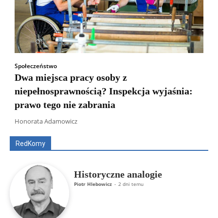
Społeczeństwo
Dwa miejsca pracy osoby z
niepełnosprawnością? Inspekcja wyjaśnia:
prawo tego nie zabrania
Wszyscy
Aleksander Borowik
Antoni Radczenko
Artur Płokszto
Grzegorz Górny
Honorata Adamowicz
ks. Jarosław Wąsowicz SDB
Piotr Hlebowicz
Rajmund Klonowski
Robert Mickiewicz
Tomasz Snarski
RedKomy
Więcej
Historyczne analogie
Piotr Hlebowicz
-
2 dni temu