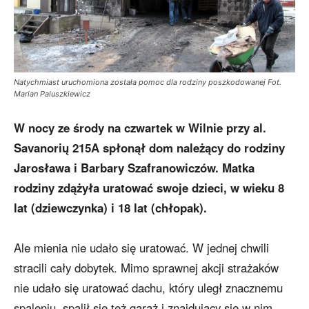
Natychmiast uruchomiona została pomoc dla rodziny poszkodowanej Fot.
Marian Paluszkiewicz
W nocy ze środy na czwartek w Wilnie przy al.
Savanorių 215A spłonął dom należący do rodziny
Jarosława i Barbary Szafranowiczów. Matka
rodziny zdążyła uratować swoje dzieci, w wieku 8
lat (dziewczynka) i 18 lat (chłopak).
Ale mienia nie udało się uratować. W jednej chwili
stracili cały dobytek. Mimo sprawnej akcji strażaków
nie udało się uratować dachu, który uległ znacznemu
spaleniu, spalił się też garaż i znajdujący się w nim