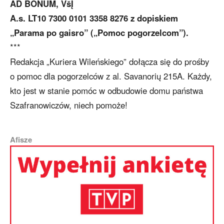
AD BONUM, VšĮ
A.s. LT10 7300 0101 3358 8276 z dopiskiem
„Parama po gaisro” („Pomoc pogorzelcom”).
***
Redakcja „Kuriera Wileńskiego” dołącza się do prośby
o pomoc dla pogorzelców z al. Savanorių 215A. Każdy,
kto jest w stanie pomóc w odbudowie domu państwa
Szafranowiczów, niech pomoże!
Afisze