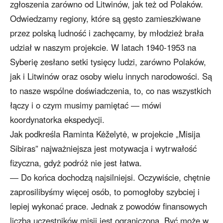
zgłoszenia zarówno od Litwinów, jak też od Polaków.
Odwiedzamy regiony, które są gęsto zamieszkiwane
przez polską ludność i zachęcamy, by młodzież brała
udział w naszym projekcie. W latach 1940-1953 na
Syberię zesłano setki tysięcy ludzi, zarówno Polaków,
jak i Litwinów oraz osoby wielu innych narodowości. Są
to nasze wspólne doświadczenia, to, co nas wszystkich
łączy i o czym musimy pamiętać ― mówi
koordynatorka ekspedycji.
Jak podkreśla Raminta Kėželytė, w projekcie „Misija
Sibiras” najważniejsza jest motywacja i wytrwałość
fizyczna, gdyż podróż nie jest łatwa.
― Do końca dochodzą najsilniejsi. Oczywiście, chętnie
zaprosilibyśmy więcej osób, to pomogłoby szybciej i
lepiej wykonać prace. Jednak z powodów finansowych
liczba uczestników misji jest ograniczona. Być może w