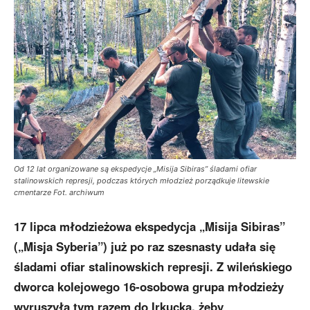
Od 12 lat organizowane są ekspedycje „Misija Sibiras” śladami ofiar
stalinowskich represji, podczas których młodzież porządkuje litewskie
cmentarze Fot. archiwum
17 lipca młodzieżowa ekspedycja „Misija Sibiras”
(„Misja Syberia”) już po raz szesnasty udała się
śladami ofiar stalinowskich represji. Z wileńskiego
dworca kolejowego 16-osobowa grupa młodzieży
wyruszyła tym razem do Irkucka, żeby