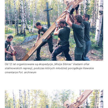
Od 12 lat organizowane są ekspedycje „Misija Sibiras” śladami ofiar
stalinowskich represji, podczas których młodzież porządkuje litewskie
cmentarze Fot. archiwum