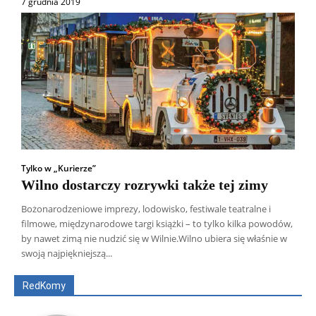
7 grudnia 2019
Tylko w „Kurierze”
Wilno dostarczy rozrywki także tej zimy
Bożonarodzeniowe imprezy, lodowisko, festiwale teatralne i
filmowe, międzynarodowe targi książki – to tylko kilka powodów,
Wszyscy
Aleksander Borowik
Antoni Radczenko
by nawet zimą nie nudzić się w Wilnie.Wilno ubiera się właśnie w
Artur Płokszto
Grzegorz Górny
swoją najpiękniejszą...
ks. Jarosław Wąsowicz SDB
Piotr Hlebowicz
Rajmund Klonowski
Robert Mickiewicz
Tomasz Snarski
RedKomy
Więcej