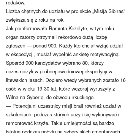
rodaków.
Liczba chętnych do udziału w projekcie „Misija Sibiras”
zwiększa się z roku na rok.
Jak poinformowała Raminta Kėželytė, w tym roku
organizatorzy otrzymali rekordowo dużą liczbę
zgłoszeń ― ponad 900. Każdy kto chciał wziąć udział
w ekspedycji, musiał wypełnić ankietę motywacyjną.
Spośród 900 kandydatów wybrano 80, którzy
uczestniczyli w próbnej dwudniowej ekspedycji w
litewskich lasach. Dopiero wtedy wybranych zostało 16
osób w wieku 19-30 lat, które wczoraj wyruszyły z
Wilna na Syberię, do obwodu irkuckiego.
― Potencjalni uczestnicy misji brali również udział w
szkoleniach, podczas których uczyli się wykonywać i
remontować krzyże. Takie umiejętności są bardzo
istotne podczas pobytu na syberyjskich cmentarzach.