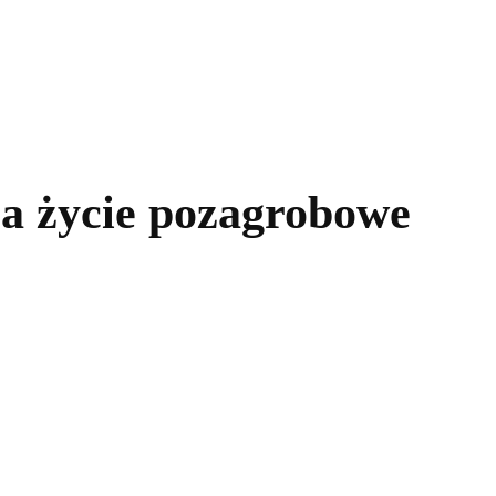
kolnictwo
Samorządy
Kultura
Historia
Komentarze
 a życie pozagrobowe