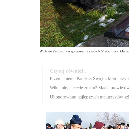
W Dzień Zaduszny wspominamy swoich bliskich Fot. Maria
Czytaj również...
Przemienienie Pańskie. Święto, które przyp
Wilnianie, chcecie zmian? Macie prawie dw
Uhonorowano najlepszych maturzystów szk