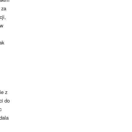
 za
ji,
 w
ak
ie z
ci do
c
dala