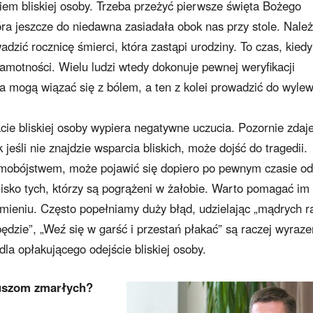
kiem bliskiej osoby. Trzeba przeżyć pierwsze święta Bożego
ra jeszcze do niedawna zasiadała obok nas przy stole. Nale
dzić rocznicę śmierci, która zastąpi urodziny. To czas, kiedy
amotności. Wielu ludzi wtedy dokonuje pewnej weryfikacji
a mogą wiązać się z bólem, a ten z kolei prowadzić do wyle
acie bliskiej osoby wypiera negatywne uczucia. Pozornie zdaje
k jeśli nie znajdzie wsparcia bliskich, może dojść do tragedii.
amobójstwem, może pojawić się dopiero po pewnym czasie od
 blisko tych, którzy są pogrążeni w żałobie. Warto pomagać im
imieniu. Często popełniamy duży błąd, udzielając „mądrych r
 będzie”, „Weź się w garść i przestań płakać” są raczej wyraz
la opłakującego odejście bliskiej osoby.
duszom zmarłych?