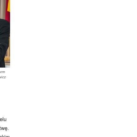
form
wicz
elu
twę.
takim