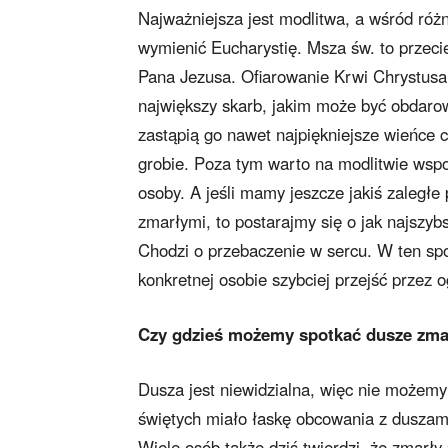
Najważniejsza jest modlitwa, a wśród różn
wymienić Eucharystię. Msza św. to przeci
Pana Jezusa. Ofiarowanie Krwi Chrystusa
największy skarb, jakim może być obdaro
zastąpią go nawet najpiękniejsze wieńce 
grobie. Poza tym warto na modlitwie wsp
osoby. A jeśli mamy jeszcze jakiś zaległe
zmarłymi, to postarajmy się o jak najszyb
Chodzi o przebaczenie w sercu. W ten 
konkretnej osobie szybciej przejść przez 
Czy gdzieś możemy spotkać dusze zma
Dusza jest niewidzialna, więc nie możemy
świętych miało łaskę obcowania z duszam
Wiele osób także dziś twierdzi, że zmarły