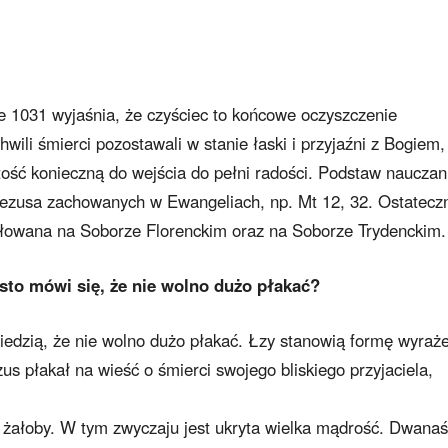
e 1031 wyjaśnia, że czyściec to końcowe oczyszczenie
hwili śmierci pozostawali w stanie łaski i przyjaźni z Bogiem,
tość konieczną do wejścia do pełni radości. Podstaw nauczan
ezusa zachowanych w Ewangeliach, np. Mt 12, 32. Ostatecz
ułowana na Soborze Florenckim oraz na Soborze Trydenckim.
sto mówi się, że nie wolno dużo płakać?
edzią, że nie wolno dużo płakać. Łzy stanowią formę wyraż
us płakał na wieść o śmierci swojego bliskiego przyjaciela,
j żałoby. W tym zwyczaju jest ukryta wielka mądrość. Dwanaś