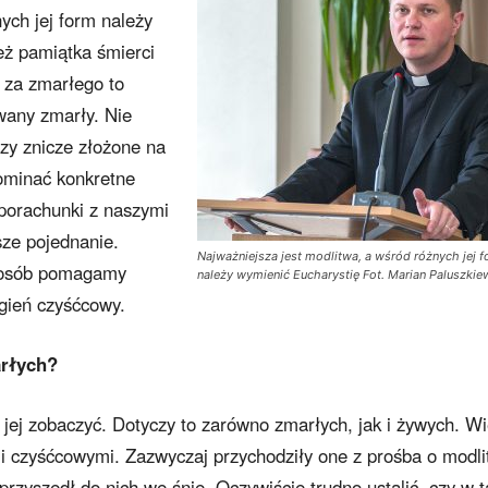
ych jej form należy
eż pamiątka śmierci
 za zmarłego to
wany zmarły. Nie
czy znicze złożone na
ominać konkretne
 porachunki z naszymi
sze pojednanie.
Najważniejsza jest modlitwa, a wśród różnych jej 
sposób pomagamy
należy wymienić Eucharystię Fot. Marian Paluszkie
ogień czyśćcowy.
rłych?
 jej zobaczyć. Dotyczy to zarówno zmarłych, jak i żywych. Wi
i czyśćcowymi. Zazwyczaj przychodziły one z prośba o modli
 przyszedł do nich we śnie. Oczywiście trudno ustalić, czy w 