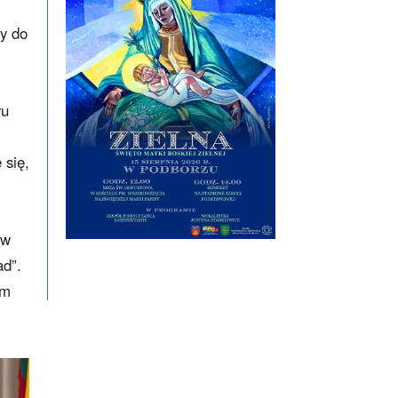
ży do
wu
 się,
 w
ad”.
em