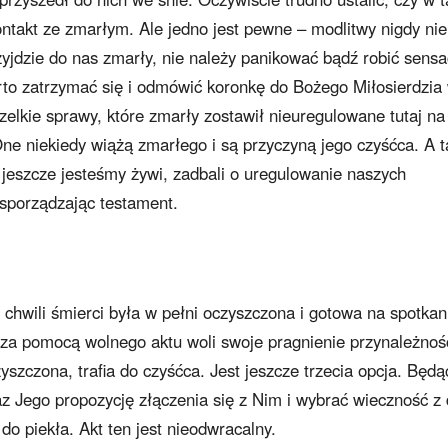
ontakt ze zmarłym. Ale jedno jest pewne – modlitwy nigdy nie
zyjdzie do nas zmarły, nie należy panikować bądź robić sensac
rto zatrzymać się i odmówić koronkę do Bożego Miłosierdzia
szelkie sprawy, które zmarły zostawił nieuregulowane tutaj na
One niekiedy wiążą zmarłego i są przyczyną jego czyśćca. A t
 jeszcze jesteśmy żywi, zadbali o uregulowanie naszych
sporządzając testament.
w chwili śmierci była w pełni oczyszczona i gotowa na spotkan
a za pomocą wolnego aktu woli swoje pragnienie przynależnoś
zyszczona, trafia do czyśćca. Jest jeszcze trzecia opcja. Będą
 Jego propozycję złączenia się z Nim i wybrać wieczność z 
 do piekła. Akt ten jest nieodwracalny.