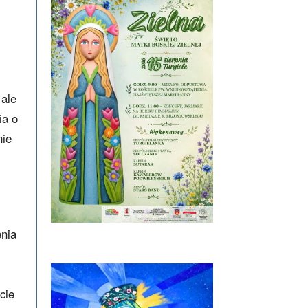
 ale
ia o
nie
enia
cie