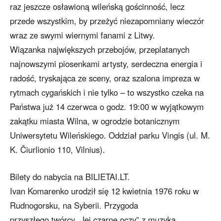
raz jeszcze osławioną wileńską gościnność, lecz
przede wszystkim, by przeżyć niezapomniany wieczór
wraz ze swymi wiernymi fanami z Litwy.
Wiązanka największych przebojów, przeplatanych
najnowszymi piosenkami artysty, serdeczna energia i
radość, tryskająca ze sceny, oraz szalona impreza w
rytmach cygańskich i nie tylko – to wszystko czeka na
Państwa już 14 czerwca o godz. 19:00 w wyjątkowym
zakątku miasta Wilna, w ogrodzie botanicznym
Uniwersytetu Wileńskiego. Oddział parku Vingis (ul. M.
K. Čiurlionio 110, Vilnius).
Bilety do nabycia na BILIETAI.LT.
Ivan Komarenko urodził się 12 kwietnia 1976 roku w
Rudnogorsku, na Syberii. Przygoda
przyszłego twórcy „Jej czarne oczy” z muzyką