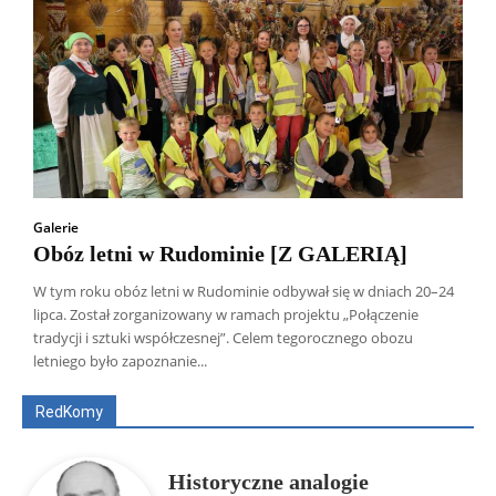
Galerie
Obóz letni w Rudominie [Z GALERIĄ]
W tym roku obóz letni w Rudominie odbywał się w dniach 20–24
lipca. Został zorganizowany w ramach projektu „Połączenie
Wszyscy
Aleksander Borowik
Antoni Radczenko
tradycji i sztuki współczesnej”. Celem tegorocznego obozu
Artur Płokszto
Grzegorz Górny
letniego było zapoznanie...
ks. Jarosław Wąsowicz SDB
Piotr Hlebowicz
Rajmund Klonowski
Robert Mickiewicz
Tomasz Snarski
RedKomy
Więcej
Historyczne analogie