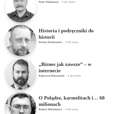
Piotr Hlebowicz
-
2 dni temu
Historia i podręczniki do
historii
Antoni Radczenko
-
3 dni temu
„Biznes jak zawsze” – w
internecie
Rajmund Klonowski
-
4 dni temu
O Połądze, karmelitach i… 60
milionach
Robert Mickiewicz
-
5 dni temu