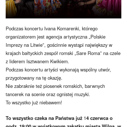
Podczas koncertu Ivana Komarenki, którego
organizatorem jest agencja artystyczna „Polskie
Imprezy na Litwie”, gościnnie wystąpi największy w
krajach bałtyckich zespół romski „Sare Roma” na czele
z liderem Isztwanem Kwikiem.
Podczas koncertu artyści wykonają wspólny utwór,
przygotowany na tę okazję.
Nie zabraknie też piosenek romskich, barwnych
tancerek na scenie oraz ognistej muzyki.
To wszystko już niebawem!
To wszystko czeka na Państwa już
1
4 czerwca o
godz. 19:00 w wyjątkowym zakątku miasta Wilna, w