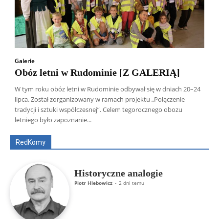
Galerie
Obóz letni w Rudominie [Z GALERIĄ]
W tym roku obóz letni w Rudominie odbywał się w dniach 20–24
lipca. Został zorganizowany w ramach projektu „Połączenie
Wszyscy
Aleksander Borowik
Antoni Radczenko
tradycji i sztuki współczesnej”. Celem tegorocznego obozu
Artur Płokszto
Grzegorz Górny
letniego było zapoznanie...
ks. Jarosław Wąsowicz SDB
Piotr Hlebowicz
Rajmund Klonowski
Robert Mickiewicz
Tomasz Snarski
RedKomy
Więcej
Historyczne analogie
Piotr Hlebowicz
-
2 dni temu