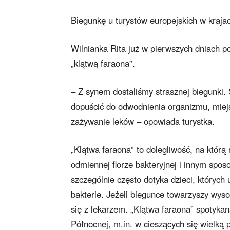
Biegunkę u turystów europejskich w krajac
Wilnianka Rita już w pierwszych dniach p
„klątwą faraona”.
– Z synem dostaliśmy strasznej biegunki. S
dopuścić do odwodnienia organizmu, miejs
zażywanie leków – opowiada turystka.
„Klątwa faraona” to dolegliwość, na którą
odmiennej florze bakteryjnej i innym sposo
szczególnie często dotyka dzieci, któryc
bakterie. Jeżeli biegunce towarzyszy wyso
się z lekarzem. „Klątwa faraona” spotykan
Północnej, m.in. w cieszących się wielką 