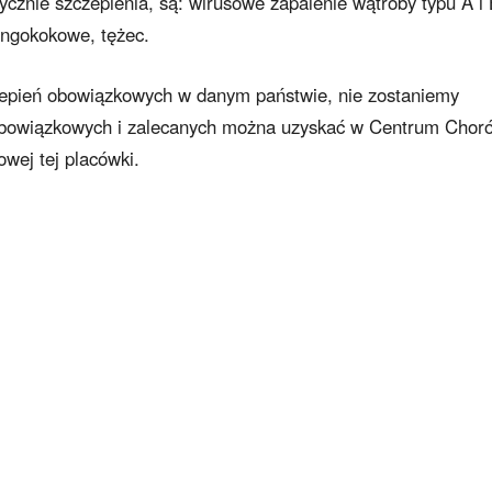
cznie szczepienia, są: wirusowe zapalenie wątroby typu A i 
ingokokowe, tężec.
zepień obowiązkowych w danym państwie, nie zostaniemy
 obowiązkowych i zalecanych można uzyskać w Centrum Chor
owej tej placówki.