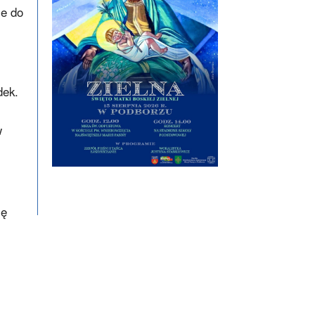
le do
dek.
w
ię