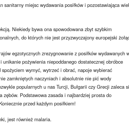
n sanitarny miejsc wydawania posiłków i pozostawiająca wie
fekcją. Niekiedy bywa ona spowodowana zbyt szybkim
nalnych, do których nie jest przyzwyczajony europejski żołą
 krajów egzotycznych zrezygnowanie z posiłków wydawanych 
h i unikanie pożywienia niepoddanego dostatecznej obróbce
d spożyciem wymyć, wytrzeć i obrać, napoje wybierać
e zamkniętych naczyniach i absolutnie nie pić wody
wykle popularnych u nas Turcji, Bułgarii czy Grecji zaleca s
 zębów. Podstawowa zasada i najbardziej prosta do
 Koniecznie przed każdym posiłkiem!
ki, jest również malaria.