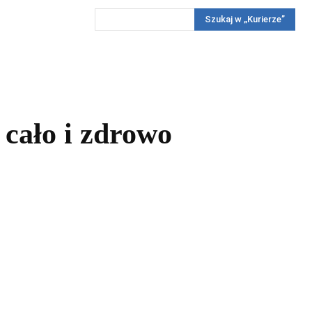
Szukaj w „Kurierze”
Wywiady
Reportaż
Konkursy
Więcej
REKLAMA
PRENUMERATA
KONKURSY
KONTAKTY
i cało i zdrowo