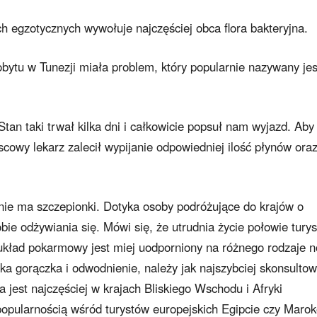
h egzotycznych wywołuje najczęściej obca flora bakteryjna.
obytu w Tunezji miała problem, który popularnie nazywany je
tan taki trwał kilka dni i całkowicie popsuł nam wyjazd. Aby
cowy lekarz zalecił wypijanie odpowiedniej ilość płynów ora
 nie ma szczepionki. Dotyka osoby podróżujące do krajów o
bie odżywiania się. Mówi się, że utrudnia życie połowie tury
h układ pokarmowy jest miej uodporniony na różnego rodzaje 
ka gorączka i odwodnienie, należy jak najszybciej skonsulto
a jest najczęściej w krajach Bliskiego Wschodu i Afryki
popularnością wśród turystów europejskich Egipcie czy Marok