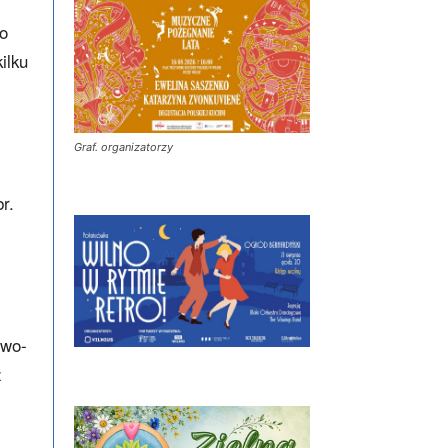
do
ilku
Graf. organizatorzy
r.
owo-
z