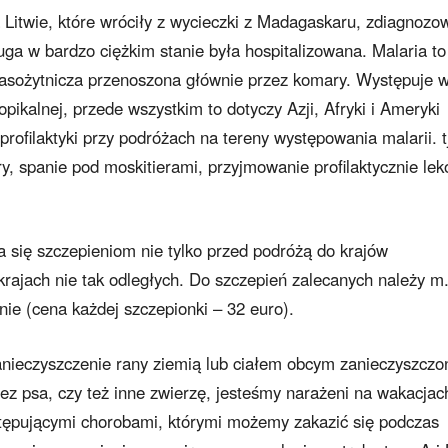
Litwie, które wróciły z wycieczki z Madagaskaru, zdiagnozo
ruga w bardzo ciężkim stanie była hospitalizowana. Malaria to
 pasożytnicza przenoszona głównie przez komary. Występuje 
ropikalnej, przede wszystkim to dotyczy Azji, Afryki i Ameryki
rofilaktyki przy podróżach na tereny występowania malarii. t
, spanie pod moskitierami, przyjmowanie profilaktycznie le
a się szczepieniom nie tylko przed podróżą do krajów
rajach nie tak odległych. Do szczepień zalecanych należy m.
nie (cena każdej szczepionki – 32 euro).
nieczyszczenie rany ziemią lub ciałem obcym zanieczyszcz
ez psa, czy też inne zwierzę, jesteśmy narażeni na wakacjac
stępującymi chorobami, którymi możemy zakazić się podczas