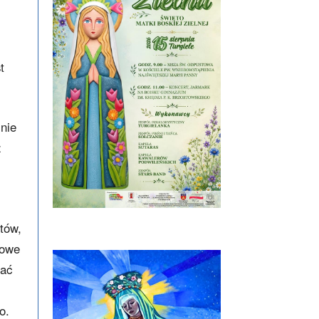
st
 nie
z
stów,
nowe
wać
o.