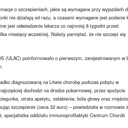
rmacje o szczepieniach, jakie są wymagane przy wyjazdach 
nki nie działają od razu, a czasami wymagane jest podanie k
ne jest odwiedzenie lekarza co najmniej 8 tygodni przed
ilka miesięcy wcześniej. Należy pamiętać, że nie szczepi się
S (ULAC) poinformowało o pierwszym, zarejestrowanym w b
m.
zadko diagnozowaną na Litwie chorobę podczas pobytu w
ajczęściej dochodzi na drodze pokarmowej, przez spożycie
iegunka, utrata apetytu, osłabienie, bóle głowy oraz mięśni
ując szczepienie (cena 32 euro) – powiedziała w rozmowie 
ė, specjalistka oddziału immunoprofilaktyki Centrum Chorób