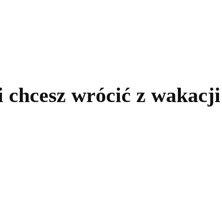
kolnictwo
Samorządy
Kultura
Historia
Komentarze
li chcesz wrócić z wakacj