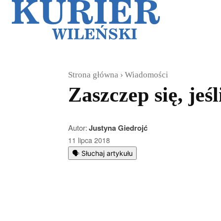
Galerie
Sz
Strona główna
Wiadomości
Zaszczep się, jeś
Autor:
Justyna Giedrojć
11 lipca 2018
🗣️ Słuchaj artykułu
Podziel się