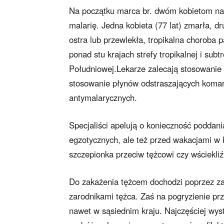
Na początku marca br. dwóm kobietom na 
malarię. Jedna kobieta (77 lat) zmarła, d
ostra lub przewlekła, tropikalna choroba
ponad stu krajach strefy tropikalnej i subt
Południowej.Lekarze zalecają stosowanie p
stosowanie płynów odstraszających komary
antymalarycznych.
Specjaliści apelują o konieczność poddani
egzotycznych, ale też przed wakacjami w k
szczepionka przeciw tężcowi czy wściekliź
Do zakażenia tężcem dochodzi poprzez za
zarodnikami tężca. Zaś na pogryzienie prz
nawet w sąsiednim kraju. Najczęściej wy