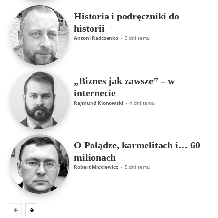
Historia i podręczniki do
historii
Antoni Radczenko
-
3 dni temu
„Biznes jak zawsze” – w
internecie
Rajmund Klonowski
-
4 dni temu
O Połądze, karmelitach i… 60
milionach
Robert Mickiewicz
-
5 dni temu