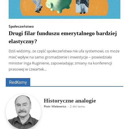
Społeczeństwo
Drugi filar funduszu emerytalnego bardziej
elastyczny?
Dziś widzimy, że część społeczeństwa nie ufa systemowi, co może
mieć wpływ na samo gromadzenie i inwestycje – powiedziała
Wszyscy
Aleksander Borowik
Antoni Radczenko
minister Inga Ruginienė, zapowiadając zmiany na konferencji
Artur Płokszto
Grzegorz Górny
prasowej w czwartek...
ks. Jarosław Wąsowicz SDB
Piotr Hlebowicz
Rajmund Klonowski
Robert Mickiewicz
Tomasz Snarski
RedKomy
Więcej
Historyczne analogie
Piotr Hlebowicz
-
2 dni temu