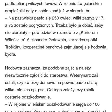
padło ofiarą wilczych łowów. W rejonie święciańskim
drapieżniki dały o sobie znać już w sierpniu br.
– Na pastwisku pasło się 250 owiec, wilki zagryzły 17,
a 75 zostało pogryzionych. Trzeba było je dobić, żeby
nie cierpiały – powiedział w rozmowie z „Kurierem
Wileńskim” Aleksander Gołownia, zarządca spółki
Troškūnų kooperatinė bendrovė zajmującej się hodowlą
bydła.
Hodowca zaznacza, że podobne zajścia należy
niezwłocznie zgłosić do starostwa. Weterynarz zaś
ustali, czy zwierzę domowe na pewno padło ofiarą
wilka, nie zaś np. psa. Od tego zależy, czy rolnik
dostanie odszkodowanie.
– W rejonie wileńskim odszkodowanie sięga do 100
euro za głowę. Kwota może wahać się w zależności od