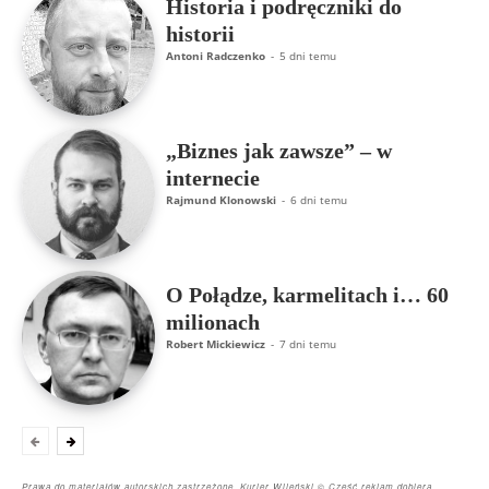
Historia i podręczniki do
historii
Antoni Radczenko
-
5 dni temu
„Biznes jak zawsze” – w
internecie
Rajmund Klonowski
-
6 dni temu
O Połądze, karmelitach i… 60
milionach
Robert Mickiewicz
-
7 dni temu
Prawa do materiałów autorskich zastrzeżone. Kurier Wileński © Część reklam dobiera