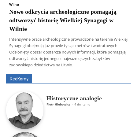
Wilno
Nowe odkrycia archeologiczne pomagają
odtworzyć historię Wielkiej Synagogi w
Wilnie
Intensywne prace archeologiczne prowadzone na terenie Wielkiej
Synagogi obejmują już prawie tysiąc metrów kwadratowych.
Odsłonięty obszar dostarcza nowych informacji, które pomagają
Wszyscy
Aleksander Borowik
Antoni Radczenko
odtworzyć historię jednego z najważniejszych zabytków
Artur Płokszto
Grzegorz Górny
żydowskiego dziedzictwa na Litwie.
ks. Jarosław Wąsowicz SDB
Piotr Hlebowicz
Rajmund Klonowski
Robert Mickiewicz
Tomasz Snarski
RedKomy
Więcej
Historyczne analogie
Piotr Hlebowicz
-
4 dni temu