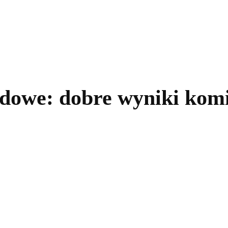
kolnictwo
Samorządy
Kultura
Historia
Komentarze
owe: dobre wyniki kom