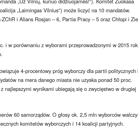
manda „Už Vilnių, kuriuo didžiuojamės!“). Komitet Zuokasa
koalicija „Laimingas Vilnius“) może liczyć na 10 mandatów.
ChR i Alians Rosjan – 6, Partia Pracy – 5 oraz Chłopi i Zie
oc. i w porównaniu z wyborami przeprowadzonymi w 2015 ro
h.
ązuje 4-procentowy próg wyborczy dla partii politycznych i
andydatów na mera danego miasta nie uzyska ponad 50 proc.
 z najlepszymi wynikami ubiegają się o zwycięstwo w drugiej
merów 60 samorządów. O głosy ok. 2,5 mln wyborców walczy
łecznych komitetów wyborczych i 14 koalicji partyjnych.