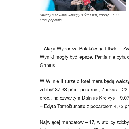
Obecny mer Wilna, Remigijus Šimašius, zdobył 37,33
proc. poparcia
– Akcja Wyborcza Polaków na Litwie – Zwi
Wyniki mogły być lepsze. Partia nie była
Grinius.
W Wilnie II turze o fotel mera będą walc
zdobył 37,33 proc. poparcia, Zuokas – 22,
proc., na czwartym Dainius Kreivys – 9,07 
– Edyta Tamošiūnaitė z poparciem 4,72 pr
Najwięcej mandatów – 17, w stolicy zdoby