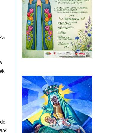
ła
ów
ek
 do
iał