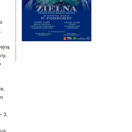
ki
.
lejną
ny,
w
ie,
im
– 3,
óch