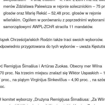
merów Zdzisława Palewicza w rejonie solecznickim – 75 pr
głosów oraz Marię Rekść – 52,48 proc. głosów w rejonie
wileńskim. Ogółem w porównaniu z poprzednimi wyborami
samorządowymi AWPL-ZChR straciła 11 mandatów.
ązek Chrześcijańskich Rodzin także traci swoich wyborców.
 odpowiednio przygotowana do tych wyborów – uważa Kęstuti
zyć Remigijus Šimašius i Artūras Zuokas. Obecny mer Wilna
70 proc. Na trzecim miejscu znalazł się Wiktor Uspaskich – 
proc., na piątym Virginijus Sinkevičius – 4,90 proc. , na szó
oc.
ł komitet wyborczy „Drużyna Remigijusa Šimašiusa: „Za Wiln