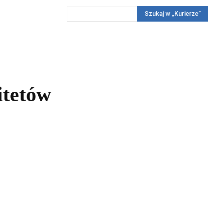
Szukaj w „Kurierze”
Wywiady
Reportaż
Konkursy
Więcej
REKLAMA
PRENUMERATA
KONKURSY
KONTAKTY
itetów