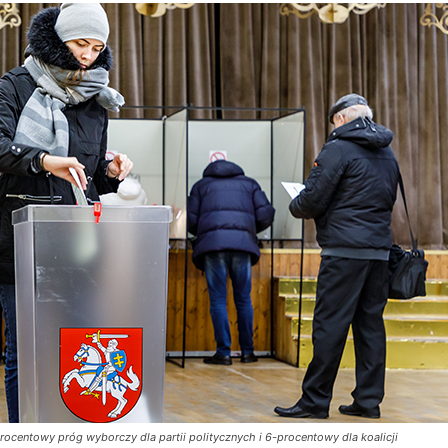
entowy próg wyborczy dla partii politycznych i 6-procentowy dla koalicji