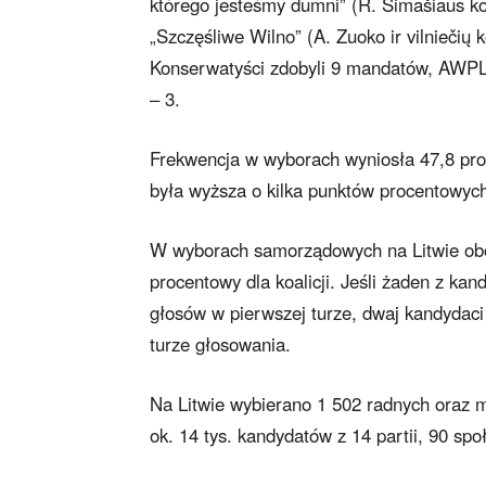
którego jesteśmy dumni” (R. Šimašiaus ko
„Szczęśliwe Wilno” (A. Zuoko ir vilniečių 
Konserwatyści zdobyli 9 mandatów, AWPL-Z
– 3.
Frekwencja w wyborach wyniosła 47,8 pr
była wyższa o kilka punktów procentowyc
W wyborach samorządowych na Litwie obowi
procentowy dla koalicji. Jeśli żaden z k
głosów w pierwszej turze, dwaj kandydaci
turze głosowania.
Na Litwie wybierano 1 502 radnych oraz 
ok. 14 tys. kandydatów z 14 partii, 90 spo