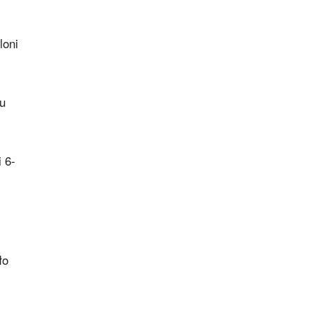
loni
ku
 6-
ło