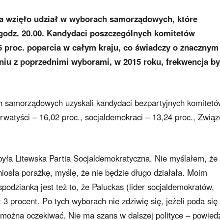
a wzięło udział w wyborach samorządowych, które
o godz. 20.00. Kandydaci poszczególnych komitetów
6 proc. poparcia w całym kraju, co świadczy o znacznym
niu z poprzednimi wyborami, w 2015 roku, frekwencja by
h samorządowych uzyskali kandydaci bezpartyjnych komitet
rwatyści – 16,02 proc., socjaldemokraci – 13,24 proc., Związ
była Litewska Partia Socjaldemokratyczna. Nie myślałem, że
niosła porażkę, myślę, że nie będzie długo działała. Moim
espodzianką jest też to, że Paluckas (lider socjaldemokratów,
3 procent. Po tych wyborach nie zdziwię się, jeżeli poda się
 można oczekiwać. Nie ma szans w dalszej polityce – powiedz