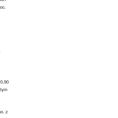
oc.
s
10,90
stym
o, z