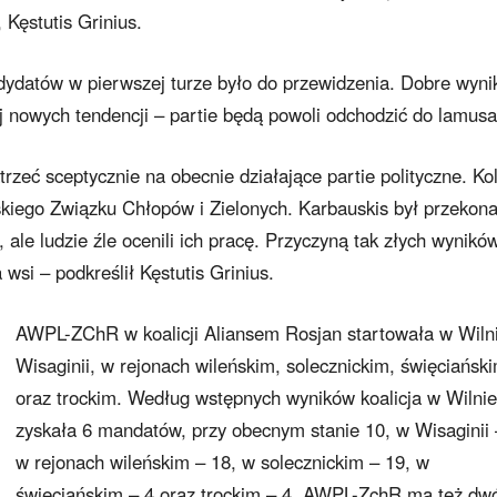
 Kęstutis Grinius.
dydatów w pierwszej turze było do przewidzenia. Dobre wyni
 nowych tendencji – partie będą powoli odchodzić do lamusa
trzeć sceptycznie na obecnie działające partie polityczne. Ko
kiego Związku Chłopów i Zielonych. Karbauskis był przekona
 ale ludzie źle ocenili ich pracę. Przyczyną tak złych wynikó
wsi – podkreślił Kęstutis Grinius.
AWPL-ZChR w koalicji Aliansem Rosjan startowała w Wiln
Wisaginii, w rejonach wileńskim, solecznickim, święciańsk
oraz trockim. Według wstępnych wyników koalicja w Wilnie
zyskała 6 mandatów, przy obecnym stanie 10, w Wisaginii 
w rejonach wileńskim – 18, w solecznickim – 19, w
święciańskim – 4 oraz trockim – 4. AWPL-ZchR ma też dw