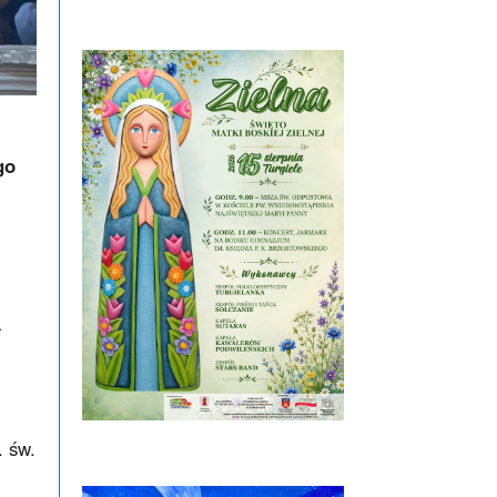
go
a
. św.