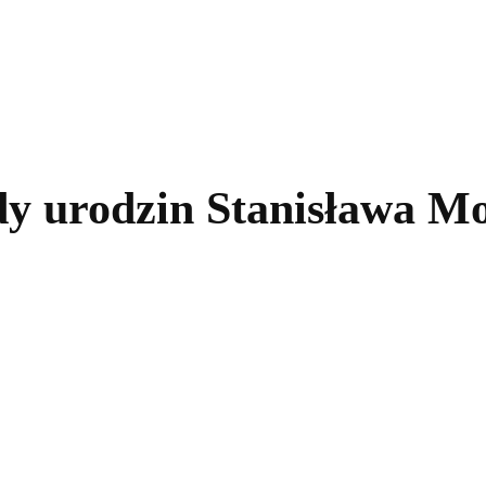
kolnictwo
Samorządy
Kultura
Historia
Komentarze
dy urodzin Stanisława Mo