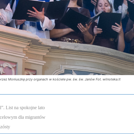
ez Moniuszkę przy organach w kościele pw. św. św. Janów Fot. wilnoteka.lt
. List na spokojne lato
ocelowym dla migrantów
szósty