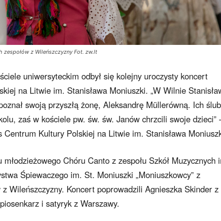
 zespołów z Wileńszczyzny Fot. zw.lt
ciele uniwersyteckim odbył się kolejny uroczysty koncert
kiej na Litwie im. Stanisława Moniuszki. „W Wilnie Stanisła
 poznał swoją przyszłą żonę, Aleksandrę Müllerówną. Ich ślub
olu, zaś w kościele pw. św. św. Janów chrzcili swoje dzieci” 
Centrum Kultury Polskiej na Litwie im. Stanisława Moniuszk
u młodzieżowego Chóru Canto z zespołu Szkół Muzycznych 
twa Śpiewaczego im. St. Moniuszki „Moniuszkowcy” z
z Wileńszczyzny. Koncert poprowadzili Agnieszka Skinder z
 piosenkarz i satyryk z Warszawy.