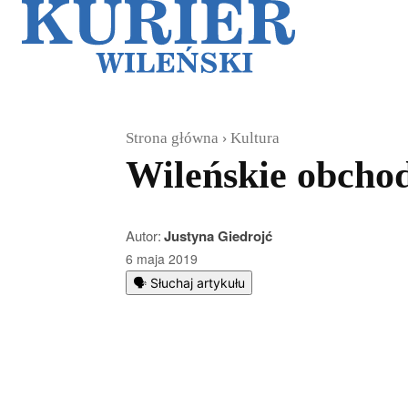
Galerie
Sz
Strona główna
Kultura
Wileńskie obcho
Autor:
Justyna Giedrojć
6 maja 2019
🗣️ Słuchaj artykułu
Podziel się