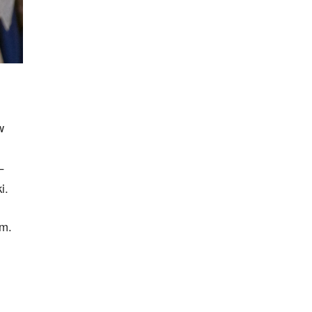
w
–
i.
im.