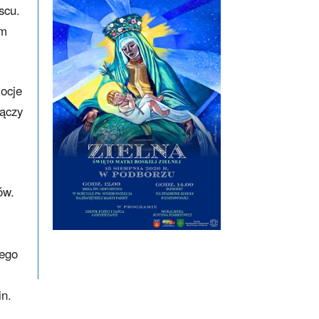
scu.
em
mocje
łączy
ów.
wego
in.