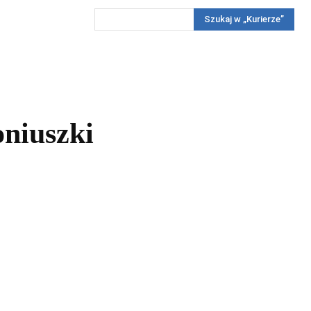
Szukaj w „Kurierze”
Wywiady
Reportaż
Konkursy
Więcej
REKLAMA
PRENUMERATA
KONKURSY
KONTAKTY
niuszki