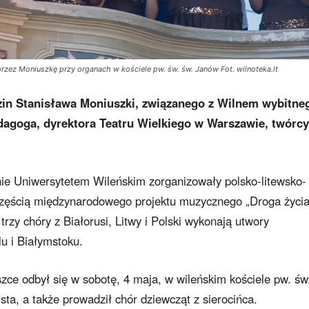
ez Moniuszkę przy organach w kościele pw. św. św. Janów Fot. wilnoteka.lt
zin Stanisława Moniuszki, związanego z Wilnem wybitne
dagoga, dyrektora Teatru Wielkiego w Warszawie, twórcy
ólnie Uniwersytetem Wileńskim zorganizowały polsko-litewsko-
 częścią międzynarodowego projektu muzycznego „Droga życi
rzy chóry z Białorusi, Litwy i Polski wykonają utwory
u i Białymstoku.
e odbył się w sobotę, 4 maja, w wileńskim kościele pw. św
ta, a także prowadził chór dziewcząt z sierocińca.