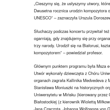
„Cieszymy się, że usłyszymy utwory, któr
Dwusetna rocznica urodzin kompozytora ob
UNESCO” – zaznaczyła Urszula Doroszew
Słuchaczy podczas koncertu przywitał też
ogarniają, gdy znajdujemy się przy organa
trzy narody. Urodził się na Białorusi, kszt
kompozytorem” – powiedział profesor.
Głównym punktem programu była Msza e-m
Utwór wykonały dziewczęta z Chóru Uniwe
organach zagrała Kallinika Medvedeva z M
Stanisława Moniuszki na historycznych 
Uniwersytetu w Mińsku (kierowany przez O
Białostockiej (z kierownik Wiolettą Miłko
Jana Czeczota, Johanna Wolfganga von G