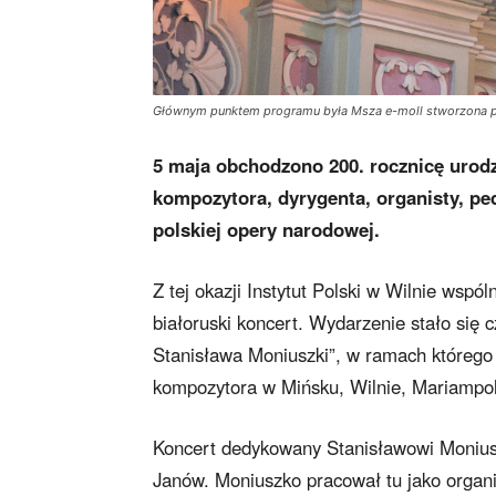
Głównym punktem programu była Msza e-moll stworzona prz
5 maja obchodzono 200. rocznicę urod
kompozytora, dyrygenta, organisty, pe
polskiej opery narodowej.
Z tej okazji Instytut Polski w Wilnie wsp
białoruski koncert. Wydarzenie stało się
Stanisława Moniuszki”, w ramach którego t
kompozytora w Mińsku, Wilnie, Mariampol
Koncert dedykowany Stanisławowi Moniuszc
Janów. Moniuszko pracował tu jako organis