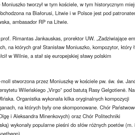
e Moniuszko tworzył w tym kościele, w tym historycznym miej
chodzona na Białorusi, Litwie i w Polsce jest pod patronat
ska, ambasador RP na Litwie.
 prof. Rimantas Jankauskas, prorektor UW. „Zadziwiające e
ch, na których grał Stanisław Moniuszko, kompozytor, który 
ałcił w Wilnie, a stał się europejskiej sławy polskim
oll stworzona przez Moniuszkę w kościele pw. św. św. Jan
rsytetu Wileńskiego „Virgo” pod batutą Rasy Gelgotienė. Na
ińska. Organistka wykonała kilka oryginalnych kompozycji
organach, na których były one skomponowane. Chór Państwo
lgę i Aleksandra Minenkovych) oraz Chór Politechniki
wską) wykonały popularne pieśni do słów różnych poetów (m. 
oethego).